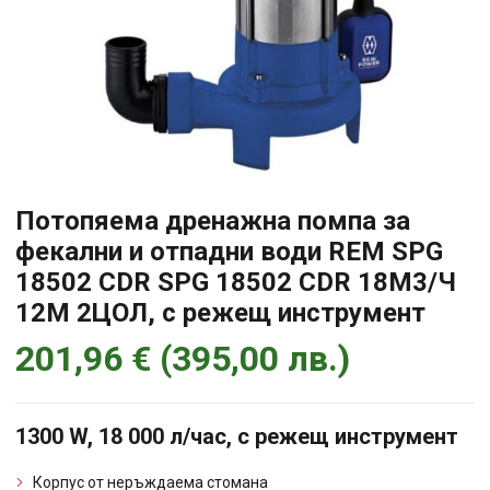
Потопяема дренажна помпа за
фекални и отпадни води REM SPG
18502 CDR SPG 18502 CDR 18М3/Ч
12М 2ЦОЛ, с режещ инструмент
201,96
€
(
395,00
лв.
)
1300 W, 18 000 л/час, с режещ инструмент
Корпус от неръждаема стомана