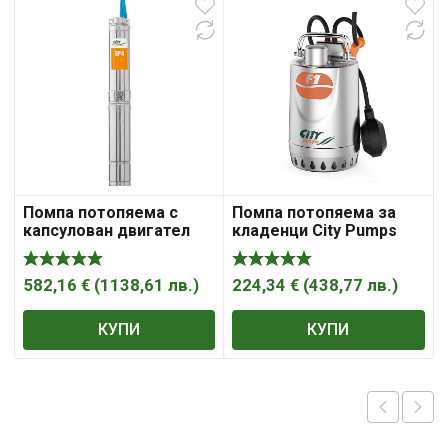
(
Помпа потопяема с
Помпа потопяема за
капсулован двигател
кладенци City Pumps
City Pumps 1.5- 9м3/ ч,
1.2- 9.6м3/ ч, 6.5- 1м, 1 1/
107- 45м, 2″, 6SP30-4 WE
4″, F1/30M
582,16
€
(
1138,61
лв.
)
224,34
€
(
438,77
лв.
)
КУПИ
КУПИ