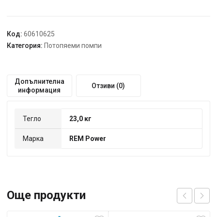
SPG
18502
CDR
SPG
Код:
60610625
18502
Категория:
Потопяеми помпи
CDR
18М3/
Ч
Допълнителна
Отзиви (0)
12М
информация
2ЦОЛ,
с
режещ
Тегло
23,0 кг
инструмент
Марка
REM Power
Още продукти