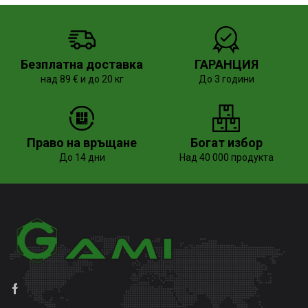
Безплатна доставка
ГАРАНЦИЯ
над 89 € и до 20 кг
До 3 години
Право на връщане
Богат избор
До 14 дни
Над 40 000 продукта