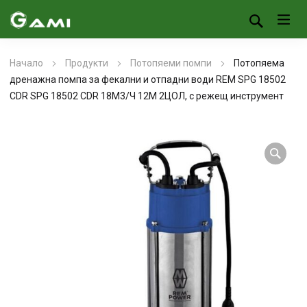
Начало
Продукти
Потопяеми помпи
Потопяема
дренажна помпа за фекални и отпадни води REM SPG 18502
CDR SPG 18502 CDR 18М3/Ч 12М 2ЦОЛ, с режещ инструмент