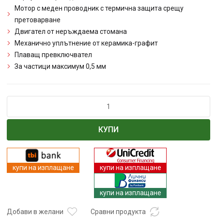
Мотор с меден проводник с термична защита срещу
претоварване
Двигател от неръждаема стомана
Механично уплътнение от керамика-графит
Плаващ превключвател
За частици максимум 0,5 мм
количество
за
Потопяема
КУПИ
дренажна
помпа
за
фекални
купи на изплащане
купи на изплащане
и
отпадни
купи на изплащане
води
REM
Добави в желани
Сравни продукта