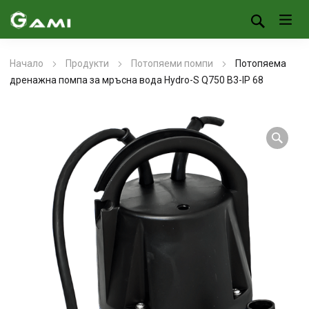
Начало
Продукти
Потопяеми помпи
Потопяема
дренажна помпа за мръсна вода Hydro-S Q750 B3-IP 68