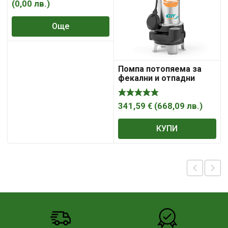
(
0,00
лв.
)
Още
Помпа потопяема за
фекални и отпадни
води City Pumps 3-
27м3/ ч, 6- 1.5м, 2″,
RANGER 8/50M
341,59
€
(
668,09
лв.
)
КУПИ