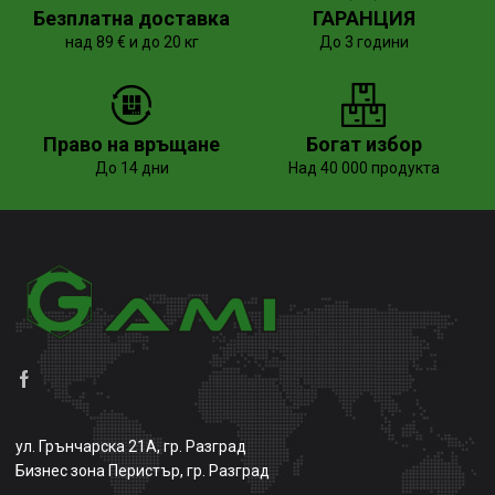
Безплатна доставка
ГАРАНЦИЯ
над 89 € и до 20 кг
До 3 години
Право на връщане
Богат избор
До 14 дни
Над 40 000 продукта
ул. Грънчарска 21А, гр. Разград
Бизнес зона Перистър, гр. Разград