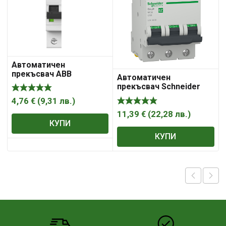
Автоматичен
прекъсвач ABB
Автоматичен
еднополюсен за DIN
прекъсвач Schneider
шина 6A, 230V, 6kA, 1P
Electric триполюсен за
SH201- C6
4,76
€
(
9,31
лв.
)
DIN шина крива C 25A,
400V, 6kA, 3P Easy 9
11,39
€
(
22,28
лв.
)
КУПИ
КУПИ