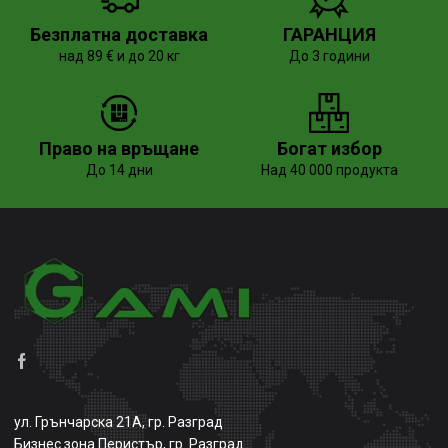
Безплатна доставка
ГАРАНЦИЯ
над 89 € и до 20 кг
До 3 години
Право на връщане
Богат избор
До 14 дни
Над 40 000 продукта
ул. Грънчарска 21А, гр. Разград
Бизнес зона Перистър, гр. Разград