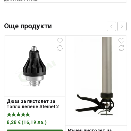
Още продукти
Дюза за пистолет за
топло лепене Steinel 2
мм, Gluematic 3002/5000
8,28
€
(
16,19
лв.
)
Ръчен пистолет на