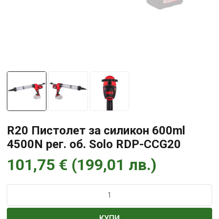
R20 Пистолет за силикон 600ml
4500N рег. об. Solo RDP-CCG20
101,75
€
(
199,01
лв.
)
количество
за
R20
КУПИ