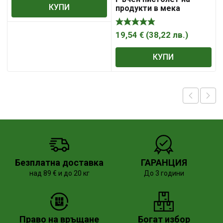
КУПИ
продукти в мека
опаковка 600 SOUDAL
19,54
€
(
38,22
лв.
)
КУПИ
Безплатна доставка
ГАРАНЦИЯ
над 89 € и до 20 кг
До 3 години
Право на връщане
Богат избор