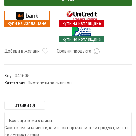
Пистолет
за
силикон
600ml
купи на изплащане
купи на изплащане
4500N
рег.
купи на изплащане
об.
Solo
Добави в желани
Сравни продукта
RDP-
CCG20
Код:
041605
Категория:
Пистолети за силикон
Отзиви (0)
Все още няма отзиви.
Само влезли клиенти, които са поръчали този продукт, могат
да оставят отзив.