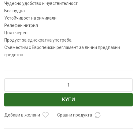
Чудесно удобство и чувствителност
Без пудра
Устойчивост на химикали
Релефен нитрил
Цвят черен
Продукт за еднократна употреба.
Съвместим с Европейски регламент за лични предпазни
средства.
количество
за
Ръкавици
КУПИ
нитрилни
за
еднократна
Добави в желани
Сравни продукта
употреба
BLACK
GRIPPER