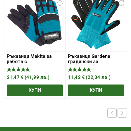
Ръкавици Makita за
Ръкавици Gardena
работа с
градински за
електроинструменти
разсаждане размер S,
размер 11
зелени
21,47
€
(
41,99
лв.
)
11,42
€
(
22,34
лв.
)
КУПИ
КУПИ