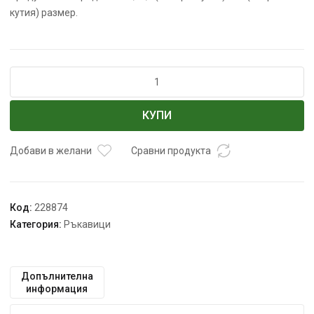
кутия) размер.
количество
за
Ръкавици
КУПИ
SEMPERGUARD
VINIL
с
Добави в желани
Сравни продукта
пудра
-
M
Код:
228874
Категория:
Ръкавици
Допълнителна
информация