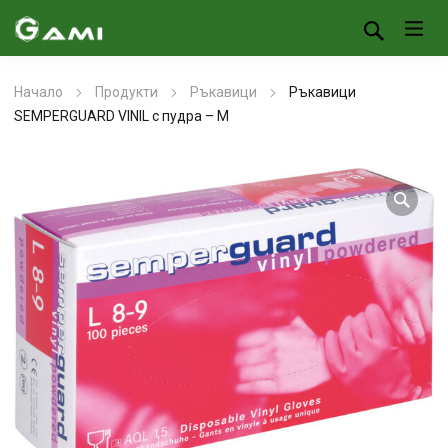
Начало
Продукти
Ръкавици
Ръкавици
SEMPERGUARD VINIL с пудра – M