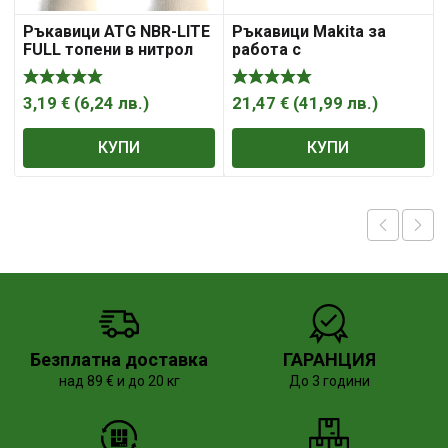
Ръкавици ATG NBR-LITE
Ръкавици Makita за
FULL топени в нитрол
работа с
електроинструменти
размер 11
3,19
€
(
6,24
лв.
)
21,47
€
(
41,99
лв.
)
КУПИ
КУПИ
Безплатна доставка
ГАРАНЦИЯ
над 89 € и до 20 кг
До 3 години