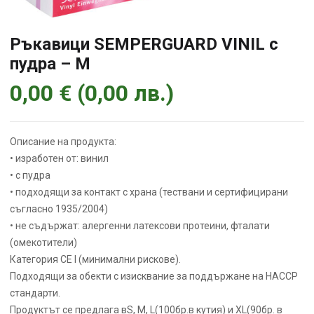
Ръкавици SEMPERGUARD VINIL с
пудра – M
0,00
€
(
0,00
лв.
)
Описание на продукта:
• изработен от: винил
• с пудра
• подходящи за контакт с храна (тествани и сертифицирани
съгласно 1935/2004)
• не съдържат: алергенни латексови протеини, фталати
(омекотители)
Категория CE I (минимални рискове).
Подходящи за обекти с изисквание за поддържане на НАССР
стандарти.
Продуктът се предлага вS, M, L(100бр.в кутия) и XL(90бр. в