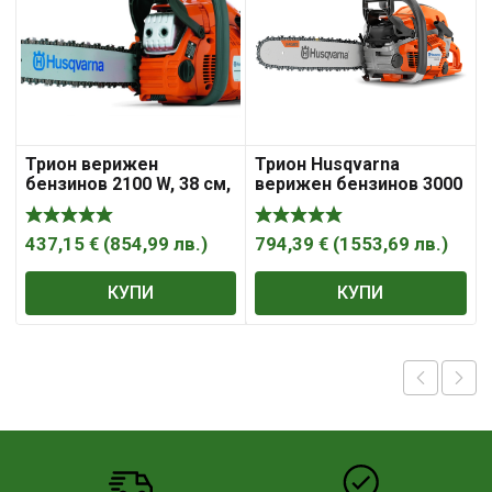
Трион верижен
Трион Husqvarna
бензинов 2100 W, 38 см,
верижен бензинов 3000
0.325 „, 445 e II ,
W, 38 см, 0.325 „, 550 XP
Husqvarna
Mark II
437,15
€
(
854,99
лв.
)
794,39
€
(
1553,69
лв.
)
КУПИ
КУПИ