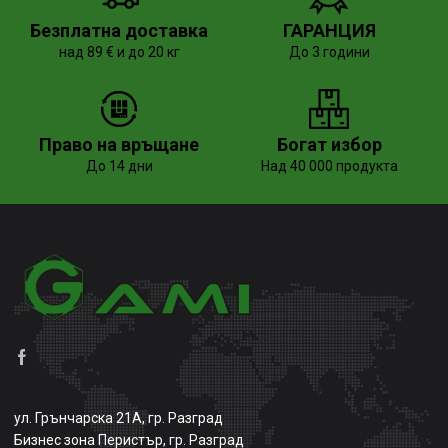
Безплатна доставка
ГАРАНЦИЯ
над 89 € и до 20 кг
До 3 години
Право на връщане
Богат избор
До 14 дни
Над 40 000 продукта
ул. Грънчарска 21А, гр. Разград
Бизнес зона Перистър, гр. Разград