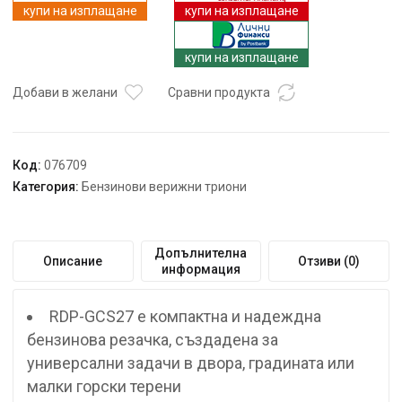
1kW
купи на изплащане
купи на изплащане
3/8".050"1.3mm
45
купи на изплащане
RDP-
GCS27
Добави в желани
Сравни продукта
Код:
076709
Категория:
Бензинови верижни триони
Допълнителна
Описание
Отзиви (0)
информация
RDP-GCS27 е компактна и надеждна
бензинова резачка, създадена за
универсални задачи в двора, градината или
малки горски терени