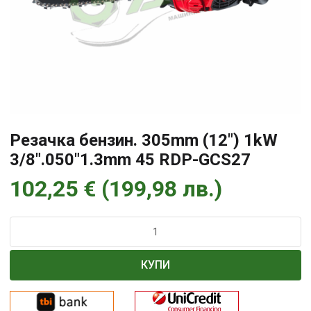
Резачка бензин. 305mm (12″) 1kW
3/8″.050″1.3mm 45 RDP-GCS27
102,25
€
(
199,98
лв.
)
количество
за
Резачка
КУПИ
бензин.
305mm
(12")