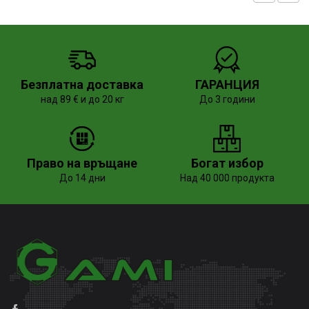
Безплатна доставка
ГАРАНЦИЯ
над 89 € и до 20 кг
До 3 години
Право на връщане
Богат избор
До 14 дни
Над 40 000 продукта