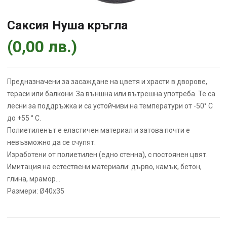
Саксия Нуша кръгла
(
0,00
лв.
)
Предназначени за засаждане на цветя и храсти в дворове,
тераси или балкони. За външна или вътрешна употреба. Те са
лесни за поддръжка и са устойчиви на температури от -50° C
до +55 ° C.
Полиетиленът е еластичен материал и затова почти е
невъзможно да се счупят.
Изработени от полиетилен (едно стенна), с постоянен цвят.
Имитация на естествени материали: дърво, камък, бетон,
глина, мрамор…
Размери: Ø40х35