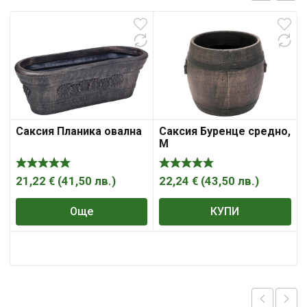
Саксия Планика овална
Саксия Буренце средно,
M
21,22
€
(
41,50
лв.
)
22,24
€
(
43,50
лв.
)
Още
КУПИ