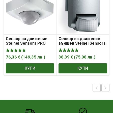
(
Сензор за движение
Сензор за движение
Steinel Sensors PRO
външен Steinel Sensors
инфрачервен външен
DIY инфрачервен 600W,
2000W, 180°, 20м, бял IS
130°, 12м, сребърен IS
345
130-2
76,36
€
(
149,35
лв.
)
38,39
€
(
75,08
лв.
)
КУПИ
КУПИ