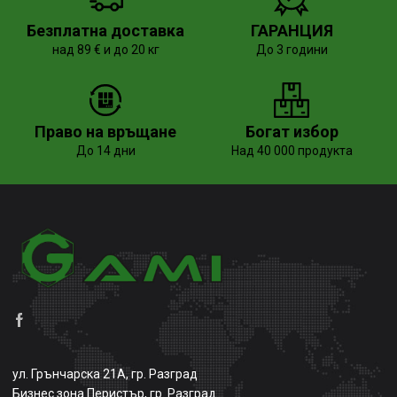
Безплатна доставка
ГАРАНЦИЯ
над 89 € и до 20 кг
До 3 години
Право на връщане
Богат избор
До 14 дни
Над 40 000 продукта
ул. Грънчарска 21А, гр. Разград
Бизнес зона Перистър, гр. Разград