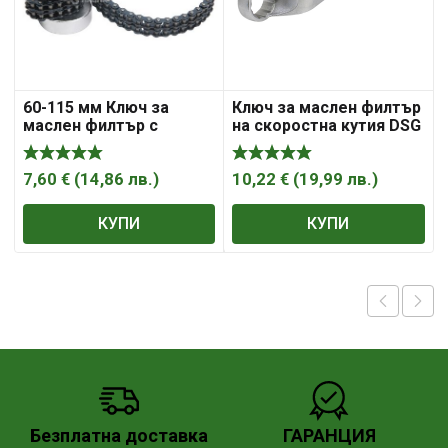
60-115 мм Ключ за
Ключ за маслен филтър
маслен филтър с
на скоростна кутия DSG
верига, 50966
VAG 24 мм 140 мм / A-
P184W Asta
7,60
€
(
14,86
лв.
)
10,22
€
(
19,99
лв.
)
КУПИ
КУПИ
Безплатна доставка
ГАРАНЦИЯ