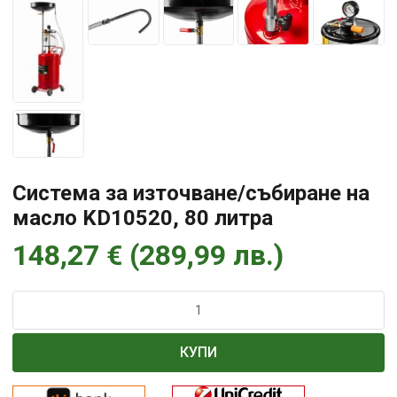
Система за източване/събиране на
масло KD10520, 80 литра
148,27
€
(
289,99
лв.
)
количество
за
Система
КУПИ
за
източване/
събиране