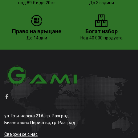
над 89 € и до 20 кг
До 3 години
Право на връщане
Богат избор
До 14 дни
Над 40 000 продукта
ул. Грънчарска 21А, гр. Разград
Бизнес зона Перистър, гр. Разград
Свържи се с нас