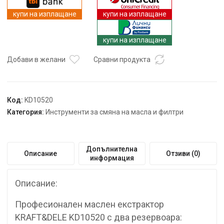
на
купи на изплащане
купи на изплащане
масло
KD10520,
купи на изплащане
80
литра
Добави в желани
Сравни продукта
Код:
KD10520
Категория:
Инструменти за смяна на масла и филтри
Допълнителна
Описание
Отзиви (0)
информация
Описание:
Професионален маслен екстрактор
KRAFT&DELE KD10520 с два резервоара: