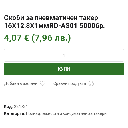
Скоби за пневматичен такер
16X12.8X1ммRD-AS01 5000бр.
4,07
€
(
7,96
лв.
)
количество
за
Скоби
КУПИ
за
пневматичен
такер
Добави в желани
Сравни продукта
16X12.8X1ммRD-
AS01
5000бр.
Код:
224724
Категория:
Принадлежности и консумативи за такери