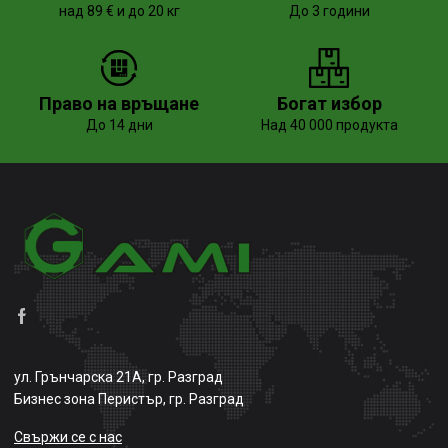
над 89 € и до 20 кг
До 3 години
Право на връщане
Богат избор
До 14 дни
Над 40 000 продукта
ул. Грънчарска 21А, гр. Разград
Бизнес зона Перистър, гр. Разград
Свържи се с нас