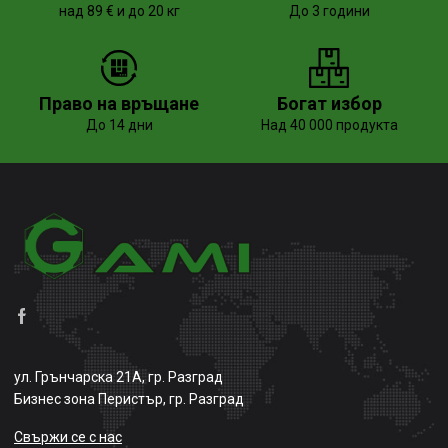
над 89 € и до 20 кг
До 3 години
Право на връщане
Богат избор
До 14 дни
Над 40 000 продукта
ул. Грънчарска 21А, гр. Разград
Бизнес зона Перистър, гр. Разград
Свържи се с нас