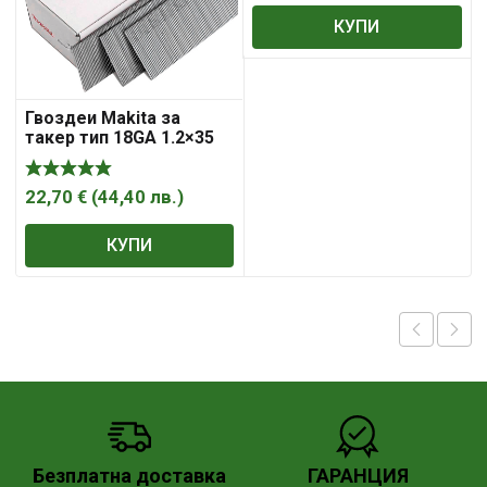
КУПИ
Гвоздеи Makita за
такер тип 18GA 1.2×35
мм
22,70
€
(
44,40
лв.
)
КУПИ
Безплатна доставка
ГАРАНЦИЯ