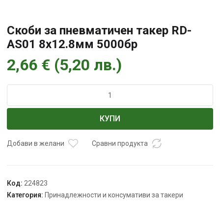
Скоби за пневматичен такер RD-
AS01 8х12.8мм 5000бр
2,66
€
(
5,20
лв.
)
количество
за
Скоби
КУПИ
за
пневматичен
такер
Добави в желани
Сравни продукта
RD-
AS01
8х12.8мм
Код:
224823
5000бр
Категория:
Принадлежности и консумативи за такери