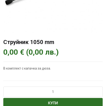
Струйник 1050 mm
0,00
€
(
0,00
лв.
)
В комплект с капачка за дюза.
количество
за
Струйник
КУПИ
1050