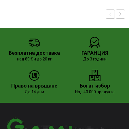
Безплатна доставка
ГАРАНЦИЯ
над 89 € и до 20 кг
До 3 години
Право на връщане
Богат избор
До 14 дни
Над 40 000 продукта