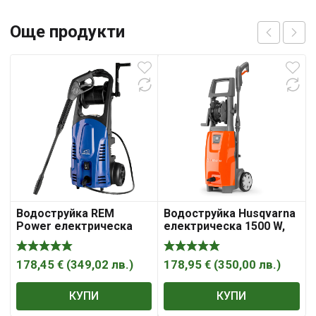
Още продукти
Водоструйка REM
Водоструйка Husqvarna
Power електрическа
електрическа 1500 W,
1800 W, 360-410 л/ч, 125
320-460 л/ч, 125 bar,
bar, HDEm 1901
290х490х370 мм, PW 125
178,45
€
(
349,02
лв.
)
178,95
€
(
350,00
лв.
)
КУПИ
КУПИ