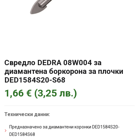
Свредло DEDRA 08W004 за
диамантена боркорона за плочки
DED1584S20-S68
1,66
€
(
3,25
лв.
)
Технически данни:
Предназначено за:диамантени коронки DED1584S20-
DED1584S68