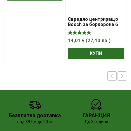
Свредло центриращо
Bosch за боркорона 6
мм, 120 мм
14,01
€
(
27,40
лв.
)
КУПИ
Безплатна доставка
ГАРАНЦИЯ
над 89 € и до 20 кг
До 3 години