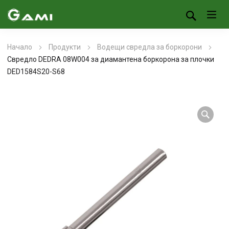
Начало
Продукти
Водещи свредла за боркорони
Свредло DEDRA 08W004 за диамантена боркорона за плочки
DED1584S20-S68