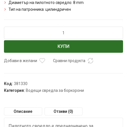
Диаметър на пилотното свредло: 8 mm
Тип на патронника: цилиндричен
количество
за
Свредло
КУПИ
DEDRA
08W004
за
Добави в желани
Сравни продукта
диамантена
боркорона
за
Код:
381330
плочки
Категория:
Водещи свредла за боркорони
DED1584S20-
S68
Описание
Отзиви (0)
Пилотното свредло е предназначено за