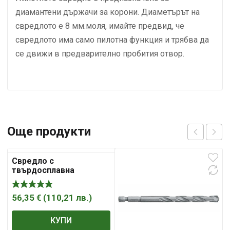
диамантени държачи за корони. Диаметърът на
свредлото е 8 мм.моля, имайте предвид, че
свредлото има само пилотна функция и трябва да
се движи в предварително пробития отвор.
Още продукти
Свредло с
твърдосплавна
пластина с резба за
Versio опашкза бетон и
армиран бетон
56,35
€
(
110,21
лв.
)
КУПИ