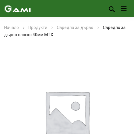
Начало
Продукти
Свредла за дърво
Свредло за
дърво плоско 40мм МТХ