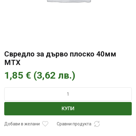
Свредло за дърво плоско 40мм
МТХ
1,85
€
(
3,62
лв.
)
количество
за
Свредло
КУПИ
за
дърво
плоско
Добави в желани
Сравни продукта
40мм