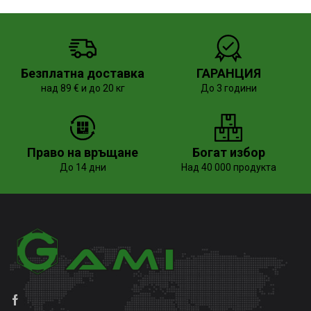
Безплатна доставка
ГАРАНЦИЯ
над 89 € и до 20 кг
До 3 години
Право на връщане
Богат избор
До 14 дни
Над 40 000 продукта