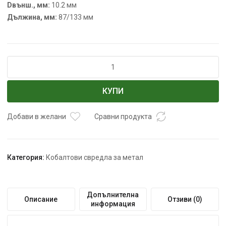
Dвънш., мм:
10.2 мм
Дължина, мм:
87/133 мм
количество
за
Свредло
КУПИ
за
метал
HSS-
Добави в желани
Сравни продукта
Co
DeWALT
с
Категория:
Кобалтови свредла за метал
цилиндрична
опашка
10.2
мм,
Допълнителна
Описание
Отзиви (0)
информация
87/133
мм