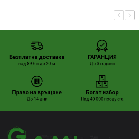
Безплатна доставка
ГАРАНЦИЯ
над 89 € и до 20 кг
До 3 години
Право на връщане
Богат избор
До 14 дни
Над 40 000 продукта