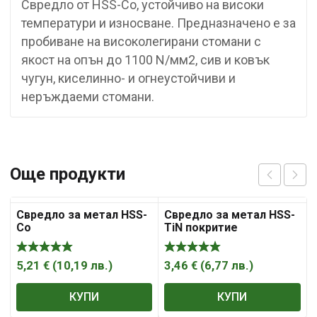
Свредло от HSS-Co, устойчиво на високи
температури и износване. Предназначено е за
пробиване на високолегирани стомани с
якост на опън до 1100 N/мм2, сив и ковък
чугун, киселинно- и огнеустойчиви и
неръждаеми стомани.
Още продукти
Свредло за метал HSS-
Свредло за метал HSS-
Co
TiN покритие
5,21
€
(
10,19
лв.
)
3,46
€
(
6,77
лв.
)
КУПИ
КУПИ