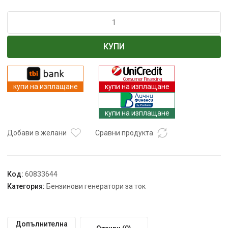
количество
за
ТАБЛО
КУПИ
ATS
ЗА
ГЕНЕРАТОР
50A
купи на изплащане
купи на изплащане
230V
REM
купи на изплащане
POWER
Добави в желани
Сравни продукта
Код:
60833644
Категория:
Бензинови генератори за ток
Допълнителна