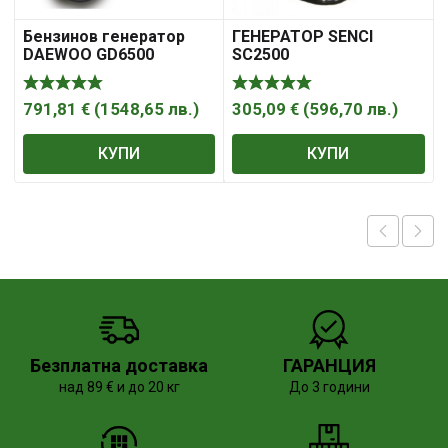
Бензинов генератор
ГЕНЕРАТОР SENCI
DAEWOO GD6500
SC2500
791,81
€
(
1548,65
лв.
)
305,09
€
(
596,70
лв.
)
КУПИ
КУПИ
Безплатна доставка
ГАРАНЦИЯ
над 89 € и до 20 кг
До 3 години