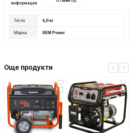
Отзиви (0)
информация
Тегло
6,0 кг
Марка
REM Power
Още продукти