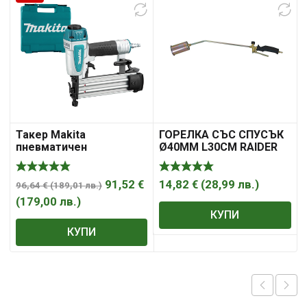
Такер Makita
ГОРЕЛКА СЪС СПУСЪК
пневматичен
Ø40MM L30CM RAIDER
RD-GHT01
91,52
€
14,82
€
(
28,99
лв.
)
96,64
€
(
189,01
лв.
)
(
179,00
лв.
)
(
КУПИ
КУПИ