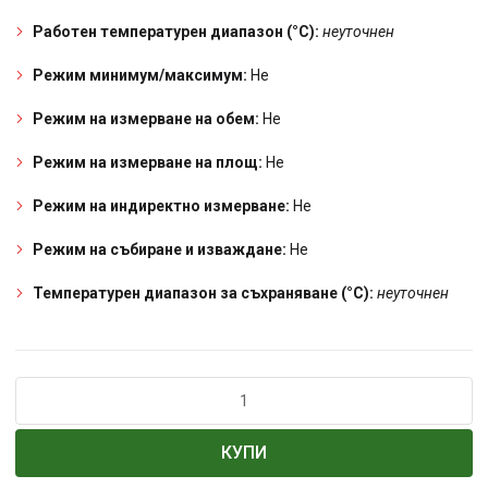
Работен температурен диапазон (°C):
неуточнен
Режим минимум/максимум:
Не
Режим на измерване на обем:
Не
Режим на измерване на площ:
Не
Режим на индиректно измерване:
Не
Режим на събиране и изваждане:
Не
Температурен диапазон за съхраняване (°C):
неуточнен
количество
за
Тринога
КУПИ
сгъваема
0,74÷1,19m