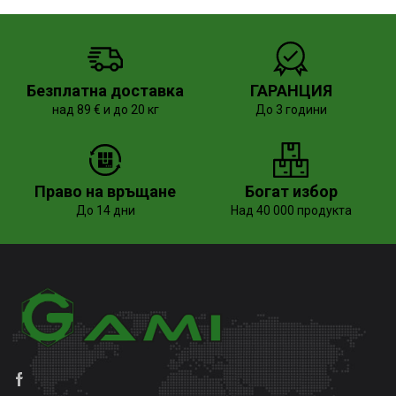
Безплатна доставка
ГАРАНЦИЯ
над 89 € и до 20 кг
До 3 години
Право на връщане
Богат избор
До 14 дни
Над 40 000 продукта