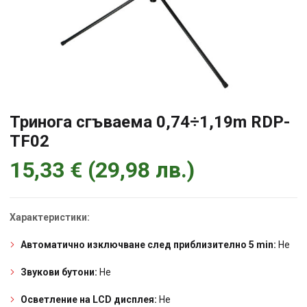
Тринога сгъваема 0,74÷1,19m RDP-
TF02
15,33
€
(
29,98
лв.
)
Характеристики:
Автоматично изключване след приблизително 5 min:
Не
Звукови бутони:
Не
Осветление на LCD дисплея:
Не