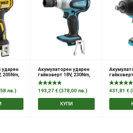
 ударен
Акумулаторен ударен
Акумулат
, 205Nm,
гайковерт 18V, 230Nm,
гайковерт
N DeWALT
1/2″, DTW251Z Makita
1/2″, DTW
,58
лв.
)
193,27
€
(
378,00
лв.
)
431,81
€
(
И
КУПИ