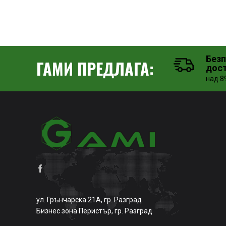
Без
ГАМИ ПРЕДЛАГА:
дос
над 89
ул. Грънчарска 21А, гр. Разград
Бизнес зона Перистър, гр. Разград