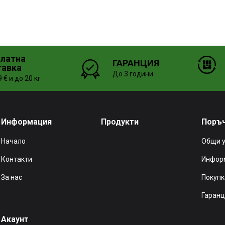
платна
ГАРАНЦИЯ
тавка
До 3 години
 € и до 20 кг
Информация
Продукти
Поръ
Начало
Общи 
Контакти
Информ
За нас
Покупк
Гаранц
Акаунт