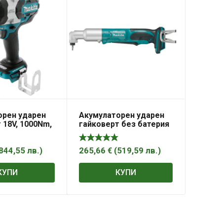
орен ударен
Акумулаторен ударен
 18V, 1000Nm,
гайковерт без батерия
1002Z Makita
и зарядно, 18V, 200Nm,
1/2″, GDX 18 V-200 C
Bosch
844,55
лв.
)
265,66
€
(
519,59
лв.
)
КУПИ
КУПИ