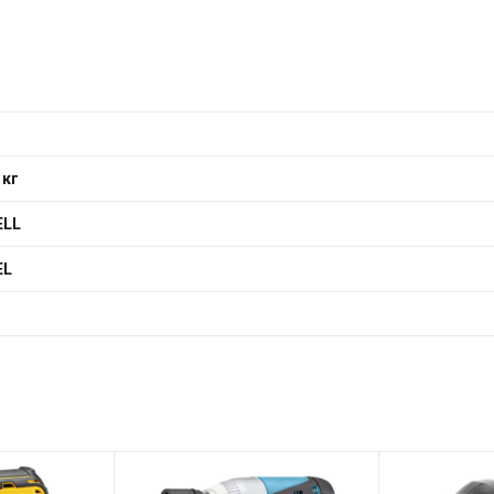
 кг
ELL
EL