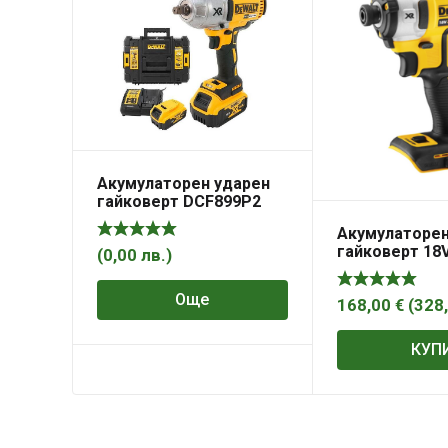
Акумулаторен ударен
гайковерт DCF899P2
DeWALT с 2 батерии
Акумулаторен
5a/h , зарядно и куфар ,
гайковерт 18V
18V, 5Ah, 950Nm, 1/2″
(
0,00
лв.
)
1/4″, DCF887
ИЗЧЕРПАН
Още
168,00
€
(
328
КУП