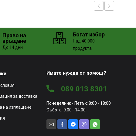
Богат избор
Право на
връщане
Над 40 000
До 14 дни
продукта
Имате нужда от помощ?
чки
условия
089 013 8301
ация за доставка
Понеделник - Петък: 8:00 - 18:00
а на изплащане
Събота: 9:00 - 14:00
ия