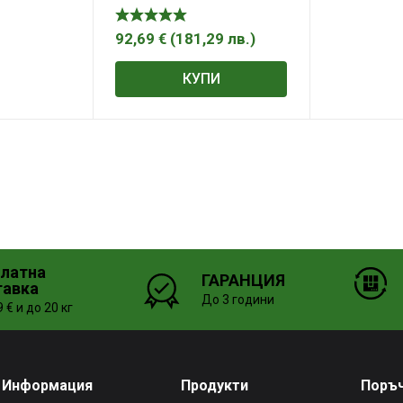
ф 200 мм, 110 кг, SP-200
92,69
€
(
181,29
лв.
)
КУПИ
платна
ГАРАНЦИЯ
тавка
До 3 години
 € и до 20 кг
Информация
Продукти
Поръ