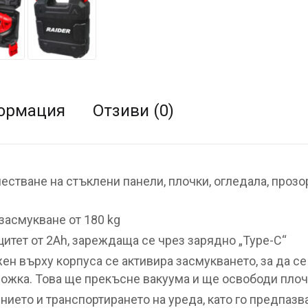
ормация
Отзиви (0)
естване на стъклени панели, плочки, огледала, проз
засмукване от 180 kg
цитет от 2Ah, зареждаща се чрез зарядно „Type-C“
ен върху корпуса се активира засмукването, за да с
ложка. Това ще прекъсне вакуума и ще освободи плоч
ието и транспортирането на уреда, като го предпазв