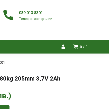
089 013 8301
Телефон за поръчки
0
0
C01
180kg 205mm 3,7V 2Ah
лв.
)