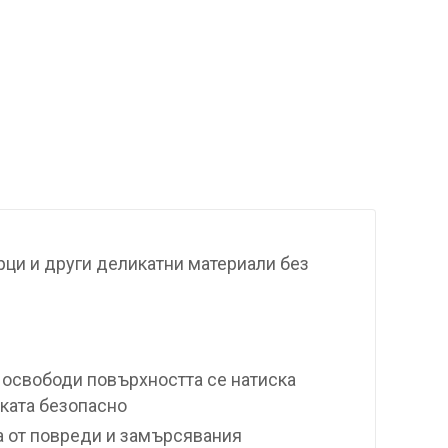
орци и други деликатни материали без
е освободи повърхността се натиска
ката безопасно
а от повреди и замърсявания