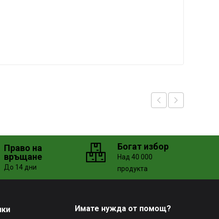
Богат избор
Право на
връщане
Над 40 000
До 14 дни
продукта
Имате нужда от помощ?
чки