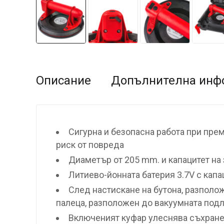
Описание
Допълнителна инф
Сигурна и безопасна работа при прем
риск от повреда
Диаметър от 205 mm. и капацитет на 
Литиево-йонната батерия 3.7V с капа
След настискане на бутона, разполож
палеца, разположен до вакуумната под
Включеният куфар улеснява съхранен