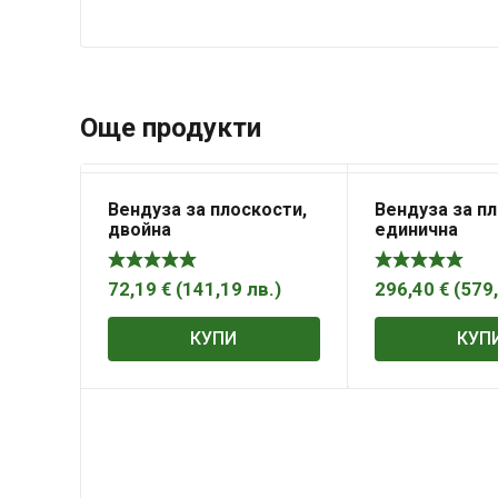
Още продукти
Вендуза за плоскости,
Вендуза за пл
двойна
единична
72,19
€
(
141,19
лв.
)
296,40
€
(
579
КУПИ
КУП