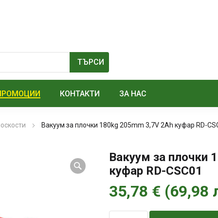
ПРОМОЦИИ
КОНТАКТИ
ЗА НАС
лоскости
Вакуум за плочки 180kg 205mm 3,7V 2Ah куфар RD-CS
Вакуум за плочки 
куфар RD-CSC01
35,78
€
(
69,98
количество