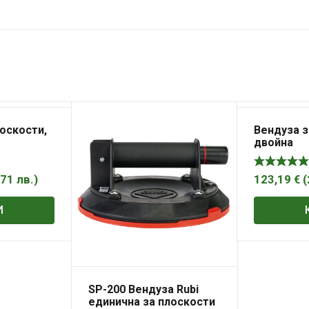
оскости,
Вендуза з
двойна
,71
лв.
)
123,19
€
(
И
SP-200 Вендуза Rubi
единична за плоскости