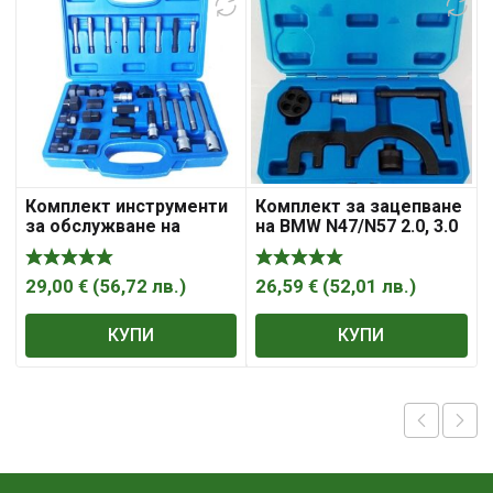
Комплект инструменти
Комплект за зацепване
за обслужване на
на BMW N47/N57 2.0, 3.0
алтернатори 30 ч.,
– верижно задвижване
MG50818
29,00
€
(
56,72
лв.
)
26,59
€
(
52,01
лв.
)
КУПИ
КУПИ