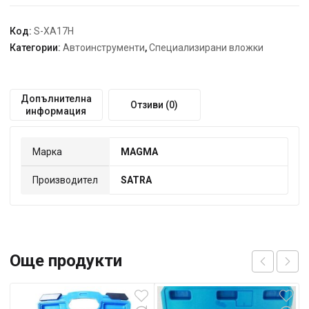
S-
XA17H
Код:
S-XA17H
SATRA
Категории:
Автоинструменти
,
Специализирани вложки
Допълнителна
Отзиви (0)
информация
Марка
MAGMA
Производител
SATRA
Още продукти