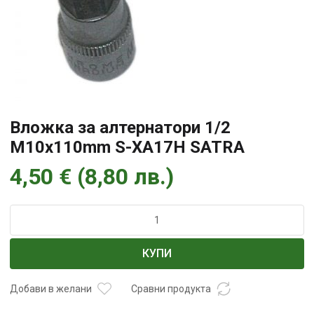
Вложка за алтернатори 1/2
M10x110mm S-XA17H SATRA
4,50
€
(
8,80
лв.
)
количество
за
Вложка
КУПИ
за
алтернатори
1/2
Добави в желани
Сравни продукта
M10x110mm