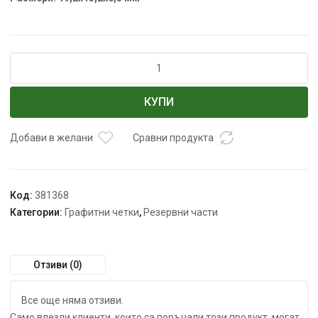
количество
за
Графитни
КУПИ
четки
DED7745
DEDRA
Добави в желани
Сравни продукта
19,2х13,2х6,3
мм
Код:
381368
Категории:
Графитни четки
,
Резервни части
Отзиви (0)
Все още няма отзиви.
Само влезли клиенти, които са поръчали този продукт, могат