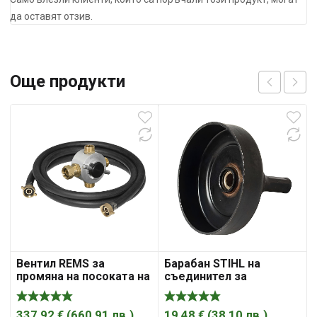
да оставят отзив.
Още продукти
Вентил REMS за
Барабан STIHL на
промяна на посоката на
съединител за
пропускане 1/2 „, Solar-
бензинова коса FS 38,
Push
FS45
337,92
€
(
660,91
лв.
)
19,48
€
(
38,10
лв.
)