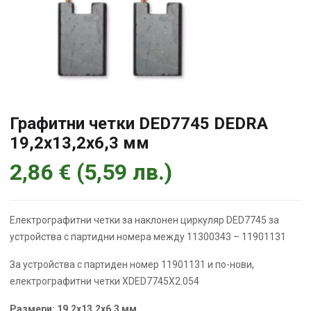
Графитни четки DED7745 DEDRA
19,2х13,2х6,3 мм
2,86
€
(
5,59
лв.
)
Електрографитни четки за наклонен циркуляр DED7745 за
устройства с партидни номера между 11300343 – 11901131
За устройства с партиден номер 11901131 и по-нови,
електрографитни четки XDED7745X2.054
Размери: 19,2х13,2х6,3 мм