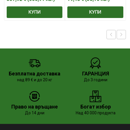
КУПИ
КУПИ
Безплатна доставка
ГАРАНЦИЯ
над 89 € и до 20 кг
До 3 години
Право на връщане
Богат избор
До 14 дни
Над 40 000 продукта