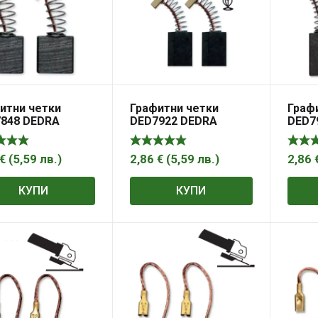
итни четки
Графитни четки
Граф
848 DEDRA
DED7922 DEDRA
DED7
×16,9×6,9mm
15,0×10,8×6,4 мм
17,2х
€
(
5,59
лв.
)
2,86
€
(
5,59
лв.
)
2,86
КУПИ
КУПИ