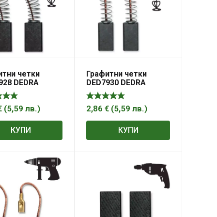
итни четки
Графитни четки
928 DEDRA
DED7930 DEDRA
10,8х6,9 мм
19×9,9×5,9 мм
€
(
5,59
лв.
)
2,86
€
(
5,59
лв.
)
КУПИ
КУПИ