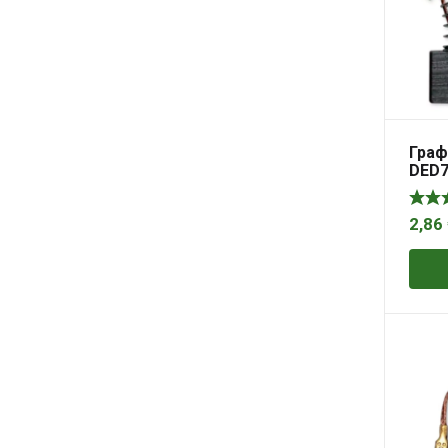
Граф
DED7
17,0
2,86