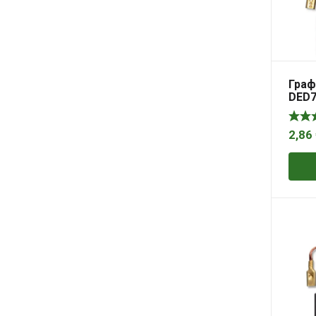
Граф
DED7
15,5
2,86