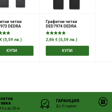
итни четки
Графитни четки
973 DEDRA
DED7974 DEDRA
0,8×6,1mm
11×7,9x5mm
€
(
5,59
лв.
)
2,86
€
(
5,59
лв.
)
КУПИ
КУПИ
платна
ГАРАНЦИЯ
тавка
До 3 години
 € и до 20 кг