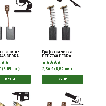
итни четки
Графитни четки
745 DEDRA
DED7748 DEDRA
13,2х6,3 мм
12,9×7,9×4,8mm
€
(
5,59
лв.
)
2,86
€
(
5,59
лв.
)
КУПИ
КУПИ