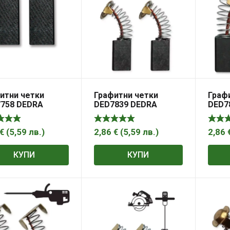
итни четки
Графитни четки
Граф
758 DEDRA
DED7839 DEDRA
DED7
×7,9×4,9 мм
15,8×9,9×5,9mm
15,9×
€
(
5,59
лв.
)
2,86
€
(
5,59
лв.
)
2,86
КУПИ
КУПИ