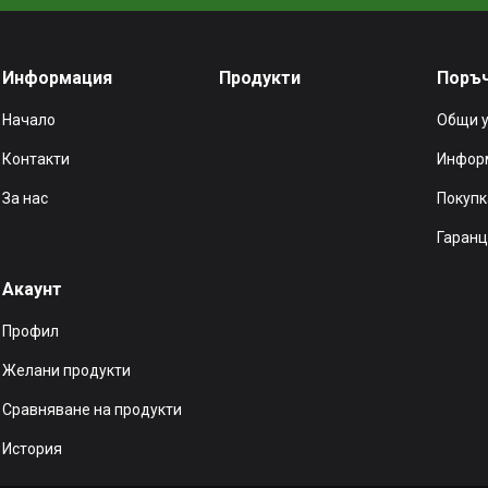
Информация
Продукти
Поръ
Начало
Общи 
Контакти
Информ
За нас
Покупк
Гаранц
Акаунт
Профил
Желани продукти
Сравняване на продукти
История