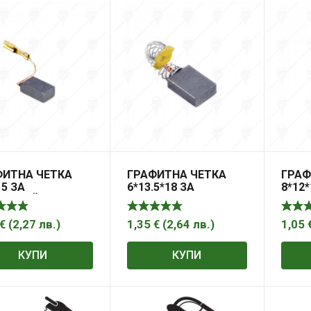
ФИТНА ЧЕТКА
ГРАФИТНА ЧЕТКА
ГРАФ
15 ЗА
6*13.5*18 ЗА
8*12*
ОШЛАЙФ AGB-
ЕЛЕКТРИЧЕСКИ
ЪГЛ
PREMIUM
ТРИОН
€
(
2,27
лв.
)
1,35
€
(
2,64
лв.
)
1,05
КУПИ
КУПИ