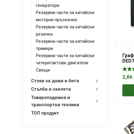
генератори
Резервни части за китайски
моторни пръскачки
Резервни части за китайски
резачки
Резервни части за китайски
тримери
Граф
Резервни части за китайски
DED7
четеритактови двигатели
15,1
Свещи
2,86
Стоки за дома и бита
Стълби и скелета
Товароподемна и
транспортна техника
ТОП продукт