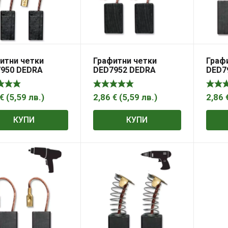
итни четки
Графитни четки
Граф
950 DEDRA
DED7952 DEDRA
DED7
х8х6 мм
15,7×9,9x5mm
18,0×
€
(
5,59
лв.
)
2,86
€
(
5,59
лв.
)
2,86
КУПИ
КУПИ