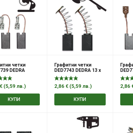
итни четки
Графитни четки
Граф
739 DEDRA
DED7743 DEDRA 13 x
DED7
×9,9×5,9 мм
8,9 x 4,9 мм
19,2х
€
(
5,59
лв.
)
2,86
€
(
5,59
лв.
)
2,86
КУПИ
КУПИ