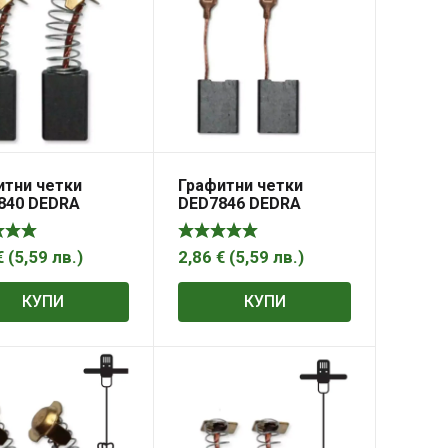
итни четки
Графитни четки
840 DEDRA
DED7846 DEDRA
9,9×5,9mm
14,7×9,8×5,8mm
€
(
5,59
лв.
)
2,86
€
(
5,59
лв.
)
КУПИ
КУПИ