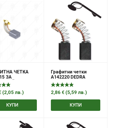
ИТНА ЧЕТКА
Графитни четки
15 ЗА
A142220 DEDRA
ОШЛАЙФ
€
(
2,05
лв.
)
2,86
€
(
5,59
лв.
)
КУПИ
КУПИ