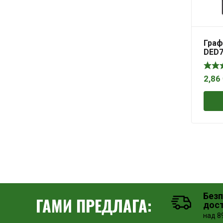
Граф
DED7
18×1
2,86
Без
ГАМИ ПРЕДЛАГА:
дос
над 89