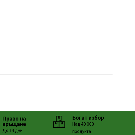
Богат избор
Право на
връщане
Над 40 000
До 14 дни
продукта