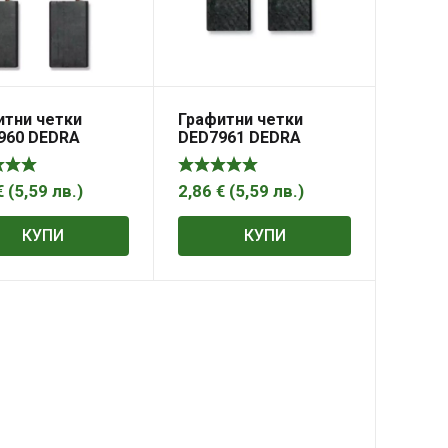
итни четки
Графитни четки
960 DEDRA
DED7961 DEDRA
10,8×5,4mm
17×10,9×5,4mm
€
(
5,59
лв.
)
2,86
€
(
5,59
лв.
)
КУПИ
КУПИ