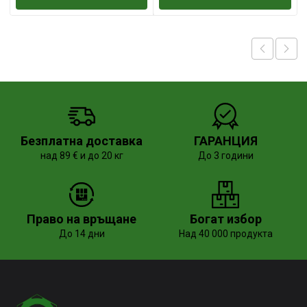
Безплатна доставка
ГАРАНЦИЯ
над 89 € и до 20 кг
До 3 години
Право на връщане
Богат избор
До 14 дни
Над 40 000 продукта