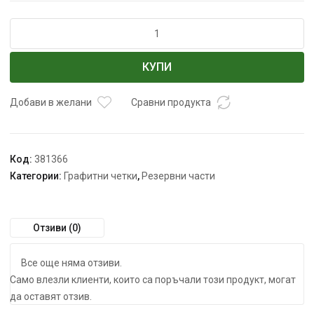
количество
за
Графитни
КУПИ
четки
DED7839
DEDRA
Добави в желани
Сравни продукта
15,8x9,9x5,9mm
Код:
381366
Категории:
Графитни четки
,
Резервни части
Отзиви (0)
Все още няма отзиви.
Само влезли клиенти, които са поръчали този продукт, могат
да оставят отзив.