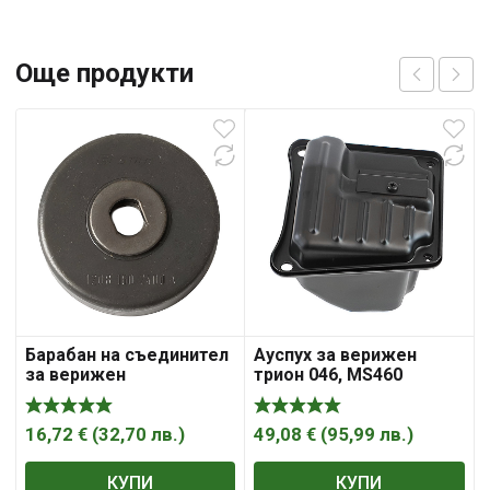
Още продукти
Барабан на съединител
Ауспух за верижен
за верижен
трион 046, MS460
електрически трион
MSE140, MSE160
16,72
€
(
32,70
лв.
)
49,08
€
(
95,99
лв.
)
КУПИ
КУПИ