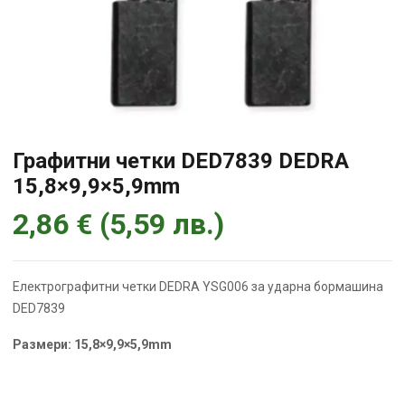
Графитни четки DED7839 DEDRA
15,8×9,9×5,9mm
2,86
€
(
5,59
лв.
)
Електрографитни четки DEDRA YSG006 за ударна бормашина
DED7839
Размери: 15,8×9,9×5,9mm