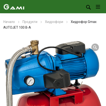
Начало
Продукти
Хидрофори
Хидрофор Gmax
AUTOJEТ 100 B-A