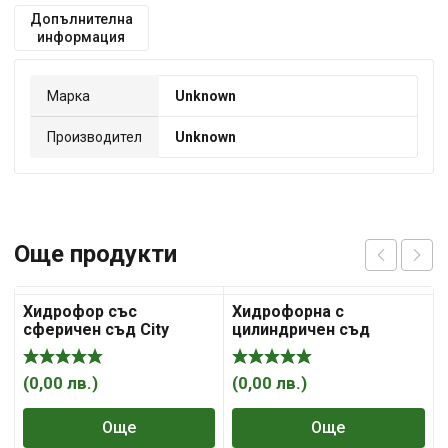
Допълнителна
информация
Марка
Unknown
Производител
Unknown
Още продукти
Хидрофор със
Хидрофорна с
сферичен съд City
цилиндричен съд
Pumps 24SP/IP 700M
Thermador Dipra Ecop
140/20
(
0,00
лв.
)
(
0,00
лв.
)
(
Още
Още