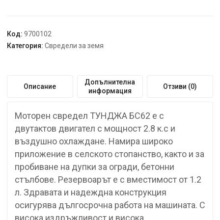
Код:
9700102
Категория:
Свредели за земя
Допълнителна
Описание
Отзиви (0)
информация
Моторен свредел ТУНДЖА БС62 е с
двутактов двигател с мощност 2.8 к.с и
въздушно охлаждане. Намира широко
приложение в селското стопанство, както и за
пробиване на дупки за огради, бетонни
стълбове. Резервоарът е с вместимост от 1.2
л. Здравата и надеждна конструкция
осигурява дългосрочна работа на машината. С
висока издръжливост и висока