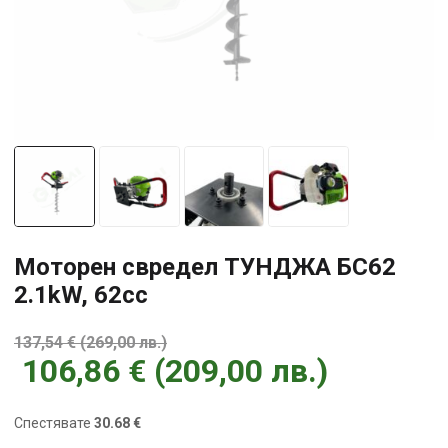
Моторен свредел ТУНДЖА БС62
2.1kW, 62сс
137,54
€
(
269,00
лв.
)
106,86
€
(
209,00
лв.
)
Спестявате
30.68 €