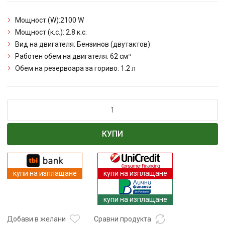
Мощност (W):
2100
W
Мощност (к.с.):
2.8
к.с.
Вид на двигателя:
Бензинов (двутактов)
Работен обем на двигателя:
62
см³
Обем на резервоара за гориво:
1.2
л
количество
за
Моторен
КУПИ
свредел
ТУНДЖА
БС62
2.1kW,
купи на изплащане
купи на изплащане
62сс
купи на изплащане
Добави в желани
Сравни продукта