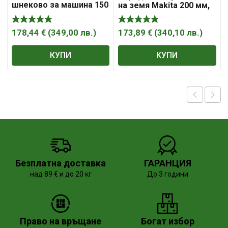
шнеково за машина 150
на земя Makita 200 мм,
мм, 660/1100 мм , HiKOKI
800/1000 мм
– Hitachi
178,44
€
(
349,00
лв.
)
173,89
€
(
340,10
лв.
)
КУПИ
КУПИ
Безплатна доставка
ГАРАНЦИЯ
над 89 € и до 20 кг
До 3 години
Право на връщане
Богат избор