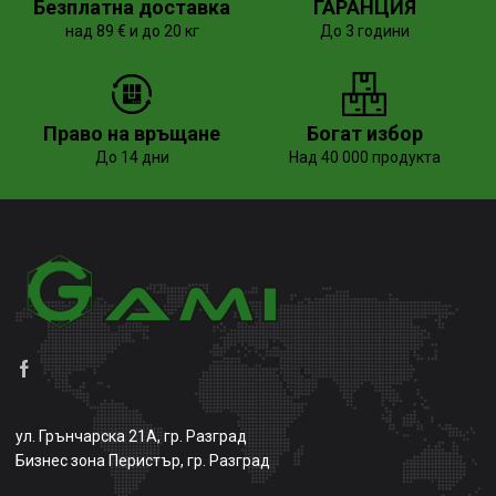
Безплатна доставка
ГАРАНЦИЯ
над 89 € и до 20 кг
До 3 години
Право на връщане
Богат избор
До 14 дни
Над 40 000 продукта
ул. Грънчарска 21А, гр. Разград
Бизнес зона Перистър, гр. Разград