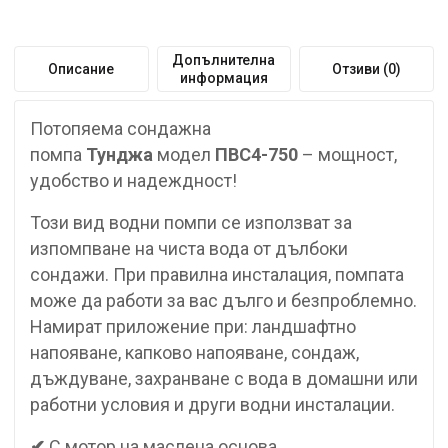
Допълнителна
Описание
Отзиви (0)
информация
Потопяема сондажна
помпа
Тунджа
модел
ПВС4-750
– мощност,
удобство и надеждност!
Този вид водни помпи се използват за
изпомпване на чиста вода от дълбоки
сондажи. При правилна инсталация, помпата
може да работи за вас дълго и безпроблемно.
Намират приложение при: ландшафтно
напояване, капково напояване, сондаж,
дъждуване, захранване с вода в домашни или
работни условия и други водни инсталации.
✔
С мотор на маслена основа.