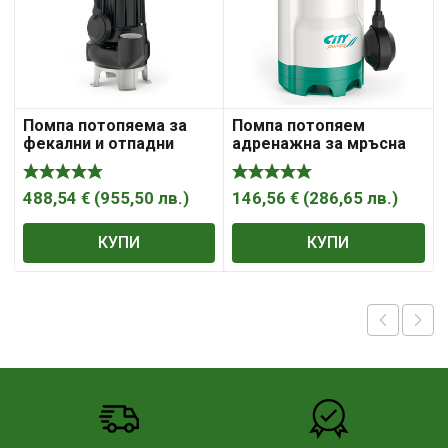
Помпа потопяема за
Помпа потопяем
фекални и отпадни
адренажна за мръсна
води City Pumps 3-
вода City Pumps 1.2-
36м3/ ч, 11- 2м, 2″,
10.8м3/ ч, 6.5- 1.5м, 1 1/
PATROL 10/45M
4″, SPEED VORTEX 50M
488,54
€
(
955,50
лв.
)
146,56
€
(
286,65
лв.
)
КУПИ
КУПИ