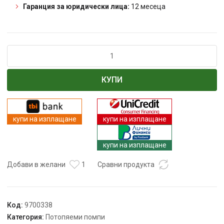
Гаранция за юридически лица:
12 месеца
количество
за
Помпа
КУПИ
потопяема
сондажна
ТУНДЖА
ПВС4-
купи на изплащане
купи на изплащане
750
750W
купи на изплащане
1"
Добави в желани
1
Сравни продукта
Код:
9700338
Категория:
Потопяеми помпи