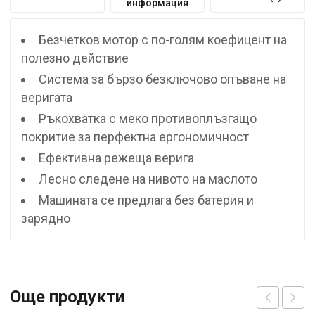
информация
Безчетков мотор с по-голям коефицент на
полезно действие
Система за бързо безключово опъване на
веригата
Ръкохватка с меко противоплъзгащо
покритие за перфектна ергономичност
Ефективна режеща верига
Лесно следене на нивото на маслото
Машината се предлага без батерия и
зарядно
Още продукти