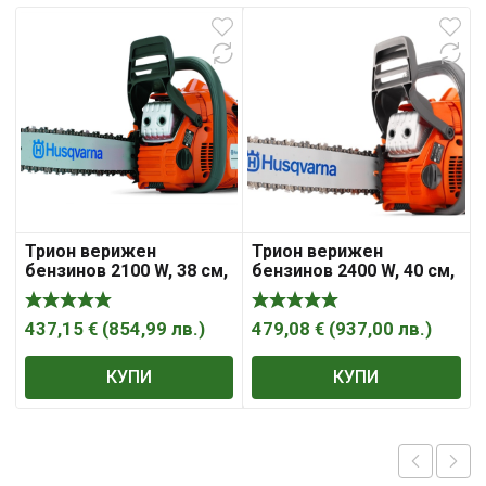
Трион верижен
Трион верижен
бензинов 2100 W, 38 см,
бензинов 2400 W, 40 см,
0.325 „, 445 e II ,
3/8 „, 450E ll , Husqvarna
Husqvarna
437,15
€
(
854,99
лв.
)
479,08
€
(
937,00
лв.
)
КУПИ
КУПИ