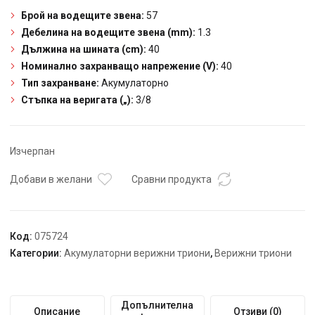
Брой на водещите звена:
57
Дебелина на водещите звена (mm):
1.3
Дължина на шината (cm):
40
Номинално захранващо напрежение (V):
40
Тип захранване:
Акумулаторно
Стъпка на веригата („):
3/8
Изчерпан
Добави в желани
Сравни продукта
Код:
075724
Категории:
Акумулаторни верижни триони
,
Верижни триони
Допълнителна
Описание
Отзиви (0)