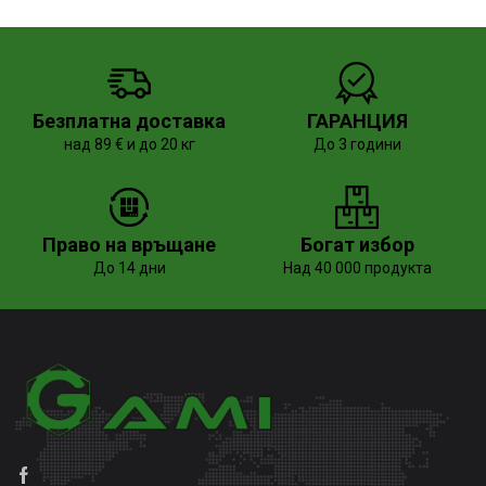
Безплатна доставка
ГАРАНЦИЯ
над 89 € и до 20 кг
До 3 години
Право на връщане
Богат избор
До 14 дни
Над 40 000 продукта