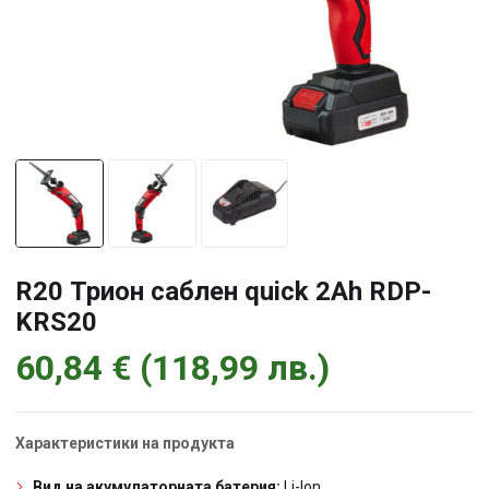
R20 Трион саблен quick 2Ah RDP-
KRS20
60,84
€
(
118,99
лв.
)
Характеристики на продукта
Вид на акумулаторната батерия:
Li-Ion