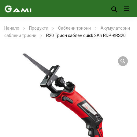
Начало
Продукти
Саблени триони
Акумулаторни
саблени триони
R20 Трион саблен quick 2Ah RDP-KRS20