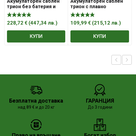
Акумулаторен саблен
Акумулаторен саблен
трион без батерия и
трион с плавно
зарядно, 28mm, 18V,
регулиране 10.8V, 1.3Ah,
GSA 18V-LI Bosch
Keo Bosch
228,72
€
(
447,34
лв.
)
109,99
€
(
215,12
лв.
)
КУПИ
КУПИ
Безплатна доставка
ГАРАНЦИЯ
над 89 € и до 20 кг
До 3 години
Право на връщане
Богат избор