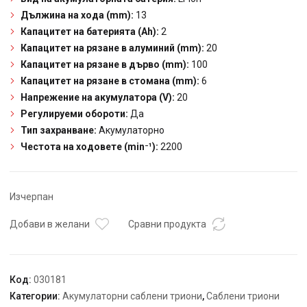
Дължина на хода (mm):
13
Капацитет на батерията (Ah):
2
Капацитет на рязане в алуминий (mm):
20
Капацитет на рязане в дърво (mm):
100
Капацитет на рязане в стомана (mm):
6
Напрежение на акумулатора (V):
20
Регулируеми обороти:
Да
Тип захранване:
Акумулаторно
Честота на ходовете (min⁻¹):
2200
Изчерпан
Добави в желани
Сравни продукта
Код:
030181
Категории:
Акумулаторни саблени триони
,
Саблени триони