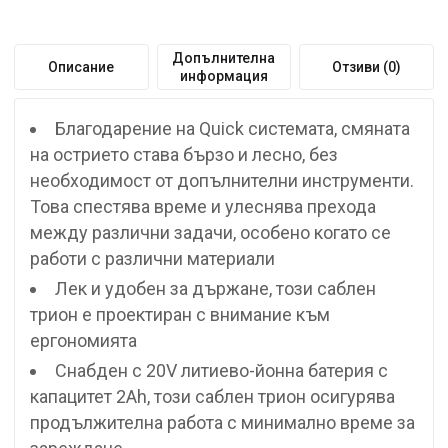
Допълнителна
Описание
Отзиви (0)
информация
Благодарение на Quick системата, смяната
на острието става бързо и лесно, без
необходимост от допълнителни инструменти.
Това спестява време и улеснява прехода
между различни задачи, особено когато се
работи с различни материали
Лек и удобен за държане, този саблен
трион е проектиран с внимание към
ергономията
Снабден с 20V литиево-йонна батерия с
капацитет 2Ah, този саблен трион осигурява
продължителна работа с минимално време за