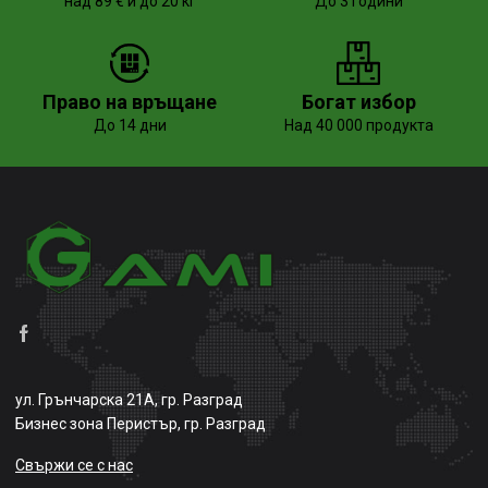
над 89 € и до 20 кг
До 3 години
Право на връщане
Богат избор
До 14 дни
Над 40 000 продукта
ул. Грънчарска 21А, гр. Разград
Бизнес зона Перистър, гр. Разград
Свържи се с нас