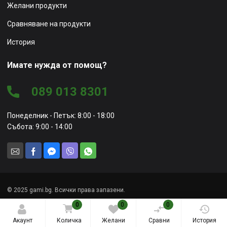
Желани продукти
Сравняване на продукти
История
Имате нужда от помощ?
089 013 8301
Понеделник - Петък: 8:00 - 18:00
Събота: 9:00 - 14:00
© 2025 gami.bg. Всички права запазени.
0
0
0
Уеб сайт от
Marketing Vision
Акаунт
Количка
Желани
Сравни
История