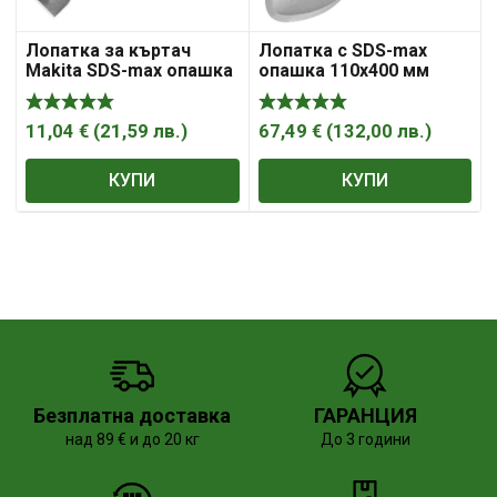
Лопатка за къртач
Лопатка с SDS-max
Makita SDS-max опашка
опашка 110х400 мм
50х400 мм
MAKITA P-23721
11,04
€
(
21,59
лв.
)
67,49
€
(
132,00
лв.
)
КУПИ
КУПИ
Безплатна доставка
ГАРАНЦИЯ
над 89 € и до 20 кг
До 3 години