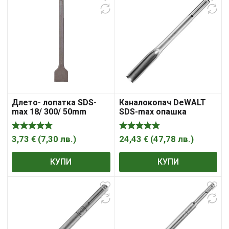
Длето- лопатка SDS-
Каналокопач DeWALT
max 18/ 300/ 50mm
SDS-max опашка
Raider
26х300х18 мм, DT6826
3,73
€
(
7,30
лв.
)
24,43
€
(
47,78
лв.
)
КУПИ
КУПИ