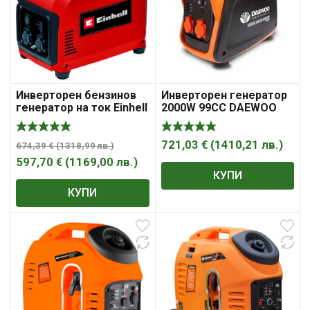
Инверторен бензинов
Инверторен генератор
генератор на ток Einhell
2000W 99CC DAEWOO
TC-IG 2000
GIDA2000SI
721,03
€
(
1410,21
лв.
)
674,39
€
(
1318,99
лв.
)
597,70
€
(
1169,00
лв.
)
КУПИ
КУПИ