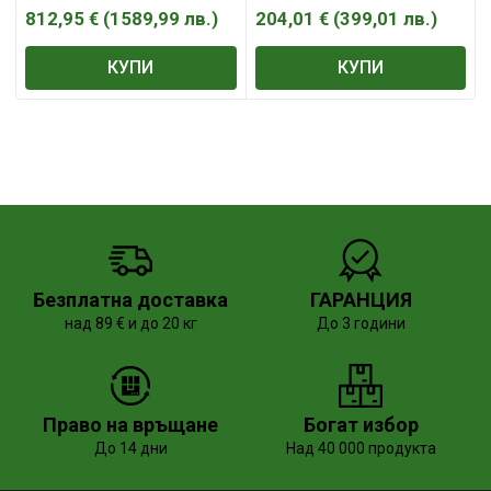
812,95
€
(
1589,99
лв.
)
204,01
€
(
399,01
лв.
)
КУПИ
КУПИ
Безплатна доставка
ГАРАНЦИЯ
над 89 € и до 20 кг
До 3 години
Право на връщане
Богат избор
До 14 дни
Над 40 000 продукта