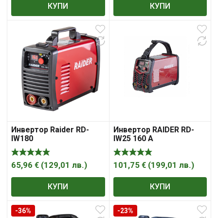
КУПИ
КУПИ
Инвертор Raider RD-
Инвертор RAIDER RD-
IW180
IW25 160 A
65,96
€
(
129,01
лв.
)
101,75
€
(
199,01
лв.
)
КУПИ
КУПИ
-36%
-23%