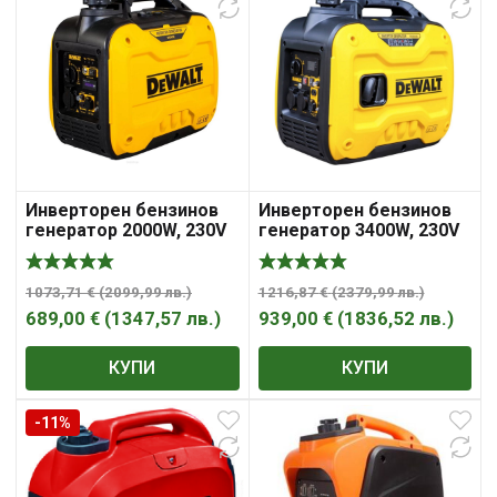
Инверторен бензинов
Инверторен бензинов
генератор 2000W, 230V
генератор 3400W, 230V
DeWALT DXGNI20E
DeWALT DXGNI35E
1073,71
€
(
2099,99
лв.
)
1216,87
€
(
2379,99
лв.
)
689,00
€
(
1347,57
лв.
)
939,00
€
(
1836,52
лв.
)
КУПИ
КУПИ
-11%