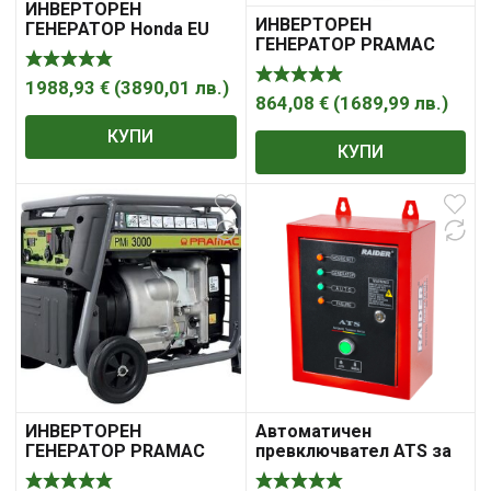
ИНВЕРТОРЕН
ИНВЕРТОРЕН
ГЕНЕРАТОР Honda EU
ГЕНЕРАТОР PRAMAC
30I HANDY
P2200i
ГенераториСерии
EU/EM Инверторни
1988,93
€
(
3890,01
лв.
)
864,08
€
(
1689,99
лв.
)
Монофазен, 3.0 KVA
КУПИ
КУПИ
ИНВЕРТОРЕН
Автоматичен
ГЕНЕРАТОР PRAMAC
превключвател ATS за
PMI 3000
10kW 380V RD-ATS01