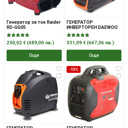
Генератор за ток Raider
ГЕНЕРАТОР
RD-GG05
ИНВЕРТОРЕН DAEWOO
GIDA1000SI 800W 40CC
250,02
€
(
489,00
лв.
)
331,09
€
(
647,56
лв.
)
Още
Още
-13%