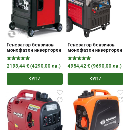
Генератор бензинов
Генератор бензинов
монофазен инверторен
монофазен инверторен
обезшумен 3000 W, 5.5
обезшумен 7000 W, 11.7
к.с., 12.2 A, 230 V, EU30IS
к.с., 23.9 A, 230 V, EU 70iS
, „Honda“
, „Honda“
2193,44
€
(
4290,00
лв.
)
4954,42
€
(
9690,00
лв.
)
КУПИ
КУПИ