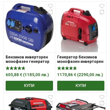
Бензинов инверторен
Генератор бензинов
монофазен генератор
монофазен инверторен
за ток REM Power GSEM
обезшумен 1000 W, 2.1
2000 SBI, 2,0KW 230V
к.с., 3.9 A, 230 V, EU10IG ,
AVR ИНВ.
„Honda“
605,88
€
(
1185,00
лв.
)
1170,86
€
(
2290,00
лв.
)
КУПИ
КУПИ