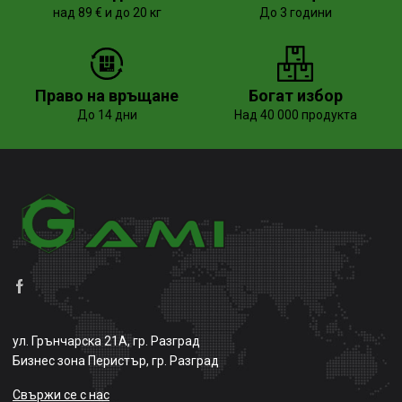
над 89 € и до 20 кг
До 3 години
Право на връщане
Богат избор
До 14 дни
Над 40 000 продукта
ул. Грънчарска 21А, гр. Разград
Бизнес зона Перистър, гр. Разград
Свържи се с нас