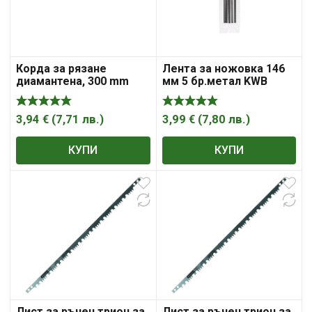
Корда за рязане
Лента за ножовка 146
диамантена, 300 mm
мм 5 бр.метал KWB
MTX
3,94
€
(
7,71
лв.
)
3,99
€
(
7,80
лв.
)
КУПИ
КУПИ
Лист за ръчен трион за
Лист за ръчен трион за