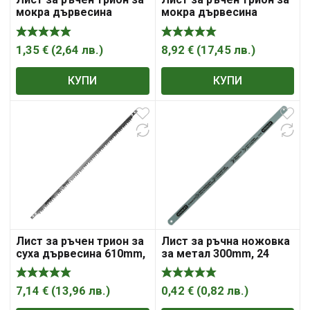
мокра дървесина
мокра дървесина
300mm, HCS
610mm, HCS
въглеродна стомана
въглеродна стомана
Stanley
Stanley
1,35
€
(
2,64
лв.
)
8,92
€
(
17,45
лв.
)
КУПИ
КУПИ
Лист за ръчен трион за
Лист за ръчна ножовка
суха дървесина 610mm,
за метал 300mm, 24
HCS въглеродна
зъба/ инч, HCS
стомана Stanley
въглеродна стомана
Stanley
7,14
€
(
13,96
лв.
)
0,42
€
(
0,82
лв.
)