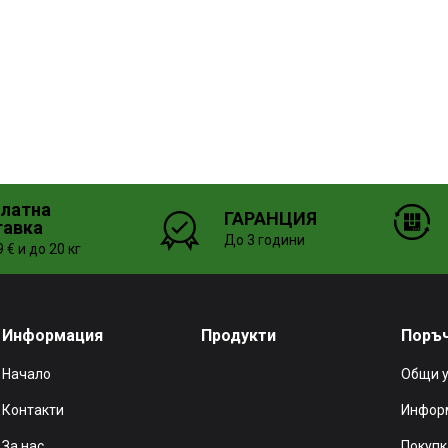
платна
ГАРАНЦИЯ
тавка
До 3 години
 € и до 20 кг
Информация
Продукти
Поръ
Начало
Общи 
Контакти
Информ
За нас
Покупк