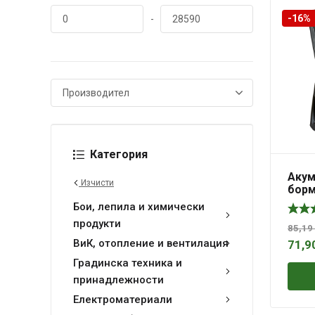
-16%
-
Категория
Акум
Изчисти
бор
DALD
Бои, лепила и химически
BAT, 
продукти
бате
85,19
стан
ВиК, отопление и вентилация
71,9
аксе
Градинска техника и
принадлежности
Електроматериали