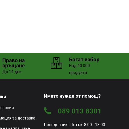
Богат избор
Право на
връщане
Над 40 000
До 14 дни
продукта
Имате нужда от помощ?
чки
условия
089 013 8301
ация за доставка
Понеделник - Петък: 8:00 - 18:00
а на изплащане