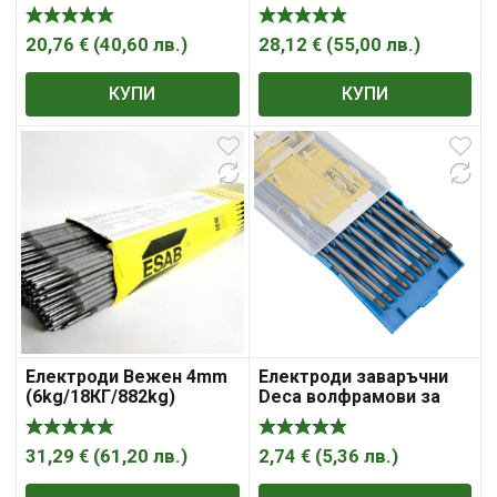
(4.7kg/14.1/930.6)
20,76
€
(
40,60
лв.
)
28,12
€
(
55,00
лв.
)
КУПИ
КУПИ
Електроди Вежен 4mm
Електроди заваръчни
(6kg/18КГ/882kg)
Deca волфрамови за
променлив ток 10-80 A,
1.6 мм, 175 мм
31,29
€
(
61,20
лв.
)
2,74
€
(
5,36
лв.
)