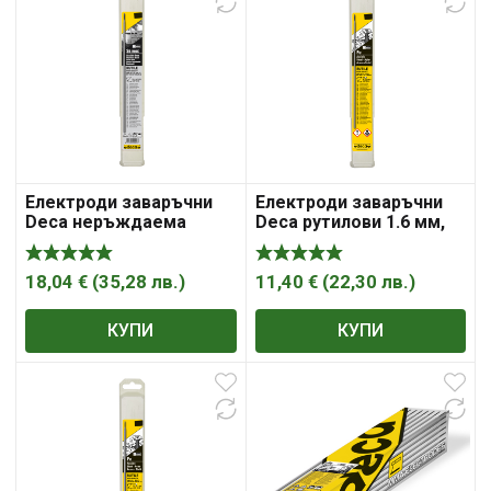
Електроди заваръчни
Електроди заваръчни
Deca неръждаема
Deca рутилови 1.6 мм,
стомана 2.5 мм, 300 мм
300 мм
18,04
€
(
35,28
лв.
)
11,40
€
(
22,30
лв.
)
КУПИ
КУПИ