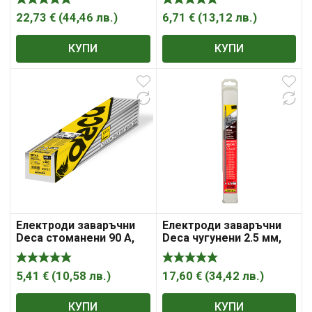
22,73
€
(
44,46
лв.
)
6,71
€
(
13,12
лв.
)
КУПИ
КУПИ
Електроди заваръчни
Електроди заваръчни
Deca стоманени 90 A,
Deca чугунени 2.5 мм,
2.5 мм, 350 мм, 5 кг,
300 мм
AWS A5.1
5,41
€
(
10,58
лв.
)
17,60
€
(
34,42
лв.
)
КУПИ
КУПИ