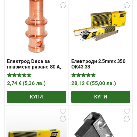
Електрод Deca за
Електроди 2.5mmx 350
плазмено рязане 80 A,
OK43.33
D-PAC 90
2,74
€
(
5,36
лв.
)
28,12
€
(
55,00
лв.
)
КУПИ
КУПИ