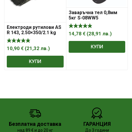
Заваръчна тел 0,8мм
5кг S-08WW5
Електроди рутилови AS
R 143, 2.50×350/2.1 kg
14,78
€
(
28,91
лв.
)
ASKAYNAK
КУПИ
10,90
€
(
21,32
лв.
)
КУПИ
Безплатна доставка
ГАРАНЦИЯ
над 89 € и до 20 кг
До 3 години