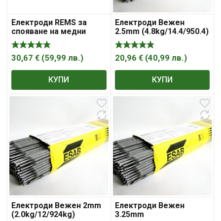
Електроди REMS за
Електроди Вежен
спояване на медни
2.5mm (4.8kg/14.4/950.4)
тръби комплект ф 10
мм, 120 мм, 900 °C
30,67
€
(
59,99
лв.
)
20,96
€
(
40,99
лв.
)
КУПИ
КУПИ
Електроди Вежен 2mm
Електроди Вежен
(2.0kg/12/924kg)
3.25mm