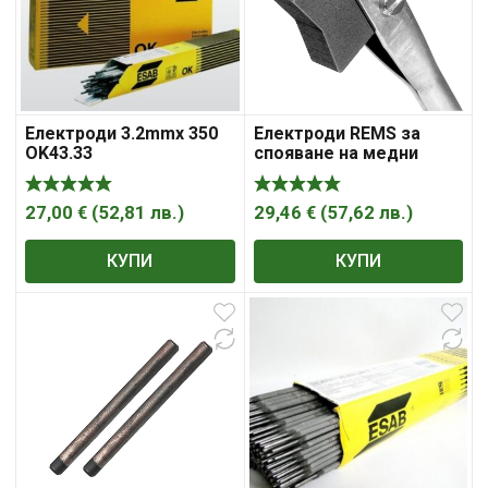
Електроди 3.2mmx 350
Електроди REMS за
OK43.33
спояване на медни
тръби
27,00
€
(
52,81
лв.
)
29,46
€
(
57,62
лв.
)
КУПИ
КУПИ