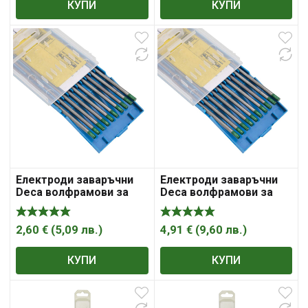
КУПИ
КУПИ
Електроди заваръчни
Електроди заваръчни
Deca волфрамови за
Deca волфрамови за
променлив ток 40-80 A,
променлив ток 70-120 A,
1.6 мм, 175 мм
2.4 мм, 175 мм
2,60
€
(
5,09
лв.
)
4,91
€
(
9,60
лв.
)
КУПИ
КУПИ