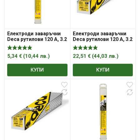
Електроди заваръчни
Електроди заваръчни
Deca рутилови 120 A, 3.2
Deca рутилови 120 A, 3.2
мм, 350 мм
мм, 350 мм, 4.98 кг
5,34
€
(
10,44
лв.
)
22,51
€
(
44,03
лв.
)
КУПИ
КУПИ