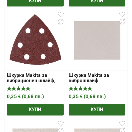
КУПИ
КУПИ
Шкурка Makita за
Шкурка Makita за
вибрационен шлайф,
виброшлайф
триъгълна, с 6 отвора,
правоъгълна без
94x94x94 мм, P100
отвори 140×114 мм,
P100
0,35
€
(
0,68
лв.
)
0,35
€
(
0,68
лв.
)
КУПИ
КУПИ