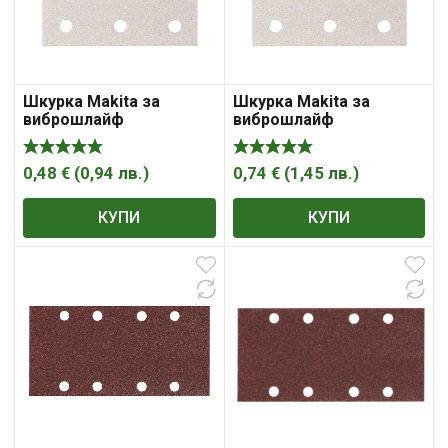
Шкурка Makita за
Шкурка Makita за
виброшлайф
виброшлайф
правоъгълна с 6 отвора
правоъгълна с 6 отвора
114х102 мм, P320
114х102 мм, P40
0,48
€
(
0,94
лв.
)
0,74
€
(
1,45
лв.
)
КУПИ
КУПИ