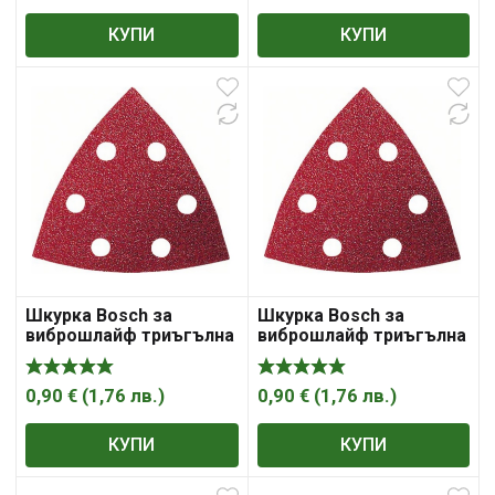
КУПИ
КУПИ
Шкурка Bosch за
Шкурка Bosch за
виброшлайф триъгълна
виброшлайф триъгълна
с 6 отвора 93x93x93 мм,
с 6 отвора 93x93x93 мм,
P40, Expert for Wood and
P60, Expert for Wood and
Paint C430
Paint C430
0,90
€
(
1,76
лв.
)
0,90
€
(
1,76
лв.
)
КУПИ
КУПИ