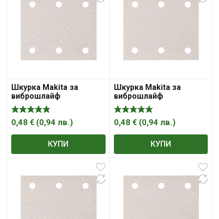
Шкурка Makita за
Шкурка Makita за
виброшлайф
виброшлайф
правоъгълна с 6 отвора
правоъгълна с 6 отвора
114х102 мм, P100
114х102 мм, P120
0,48
€
(
0,94
лв.
)
0,48
€
(
0,94
лв.
)
КУПИ
КУПИ