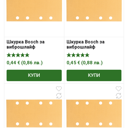
Шкурка Bosch за
Шкурка Bosch за
виброшлайф
виброшлайф
правоъгълна с 8 отвора
правоъгълна с 8 отвора
133×80 мм, P120, Best
133×80 мм, P240, Best
for Wood and Paint C470
for Wood and Paint C470
0,44
€
(
0,86
лв.
)
0,45
€
(
0,88
лв.
)
КУПИ
КУПИ