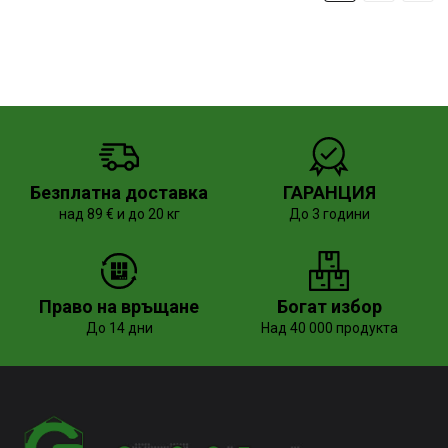
Безплатна доставка
ГАРАНЦИЯ
над 89 € и до 20 кг
До 3 години
Право на връщане
Богат избор
До 14 дни
Над 40 000 продукта