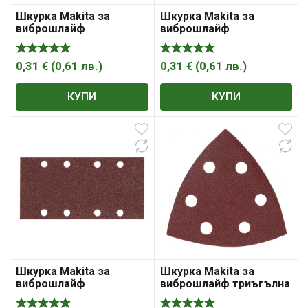
Шкурка Makita за
Шкурка Makita за
виброшлайф
виброшлайф
правоъгълна с 8 отвора
правоъгълна с 8 отвора
228×93 мм, P100
228×93 мм, P180
0,31
€
(
0,61
лв.
)
0,31
€
(
0,61
лв.
)
КУПИ
КУПИ
Шкурка Makita за
Шкурка Makita за
виброшлайф
виброшлайф триъгълна
правоъгълна с 8 отвора
с 6 отвора 94x94x94 мм,