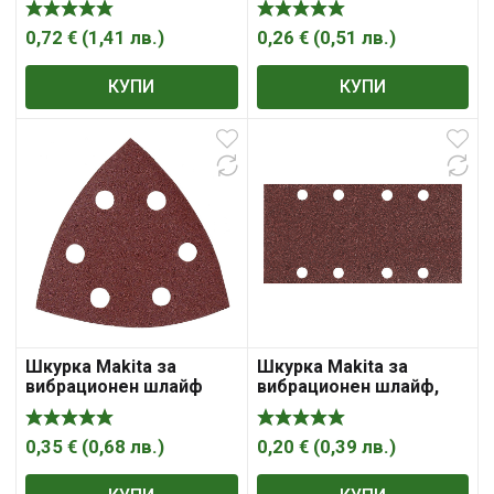
0,72
€
(
1,41
лв.
)
0,26
€
(
0,51
лв.
)
КУПИ
КУПИ
Шкурка Makita за
Шкурка Makita за
вибрационен шлайф
вибрационен шлайф,
94x94x94 мм, P80
228×93 мм, P60
0,35
€
(
0,68
лв.
)
0,20
€
(
0,39
лв.
)