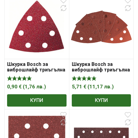
Шкурка Bosch за
Шкурка Bosch за
виброшлайф триъгълна
виброшлайф триъгълна
с 6 отвора 93x93x93 мм,
с 6 отвора P100, P120,
P80, Expert for Wood and
P180, P60, P80, 10 бр.,
Paint C430
Expert for Wood and
0,90
€
(
1,76
лв.
)
5,71
€
(
11,17
лв.
)
Paint C430
КУПИ
КУПИ