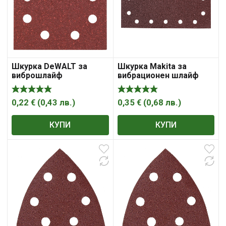
Шкурка DeWALT за
Шкурка Makita за
виброшлайф
вибрационен шлайф
правоъгълна с 8 отвора
140×115 мм, P220
0,22
€
(
0,43
лв.
)
0,35
€
(
0,68
лв.
)
КУПИ
КУПИ