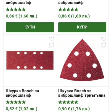
виброшлайф
виброшлайф
правоъгълна с 8 отвора
правоъгълна с 8 отвора
186х93 мм, P400, Best
186х93 мм, P60, Best for
for Wood and Paint
Wood and Paint C470
0,86
€
(
1,68
лв.
)
0,86
€
(
1,68
лв.
)
КУПИ
КУПИ
Шкурка Bosch за
Шкурка Bosch за
виброшлайф
виброшлайф триъгълна
правоъгълна с 8 отвора
с 6 отвора 93x93x93 мм,
230х93 мм, P80, Expert
P120, Expert for Wood
for Wood and Paint C430
and Paint C430
0,52
€
(
1,02
лв.
)
0,90
€
(
1,76
лв.
)