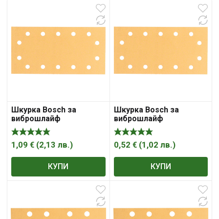
Шкурка Bosch за
Шкурка Bosch за
виброшлайф
виброшлайф
правоъгълна с 14
правоъгълна с 14
отвора 230×115 мм,
отвора 230×115 мм,
P180, C470
P240, C470
1,09
€
(
2,13
лв.
)
0,52
€
(
1,02
лв.
)
КУПИ
КУПИ