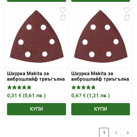
Шкурка Makita за
Шкурка Makita за
виброшлайф триъгълна
виброшлайф триъгълна
с 6 отвора 95x95x95 мм,
с 6 отвора 95x95x95 мм,
P150
P240
0,31
€
(
0,61
лв.
)
0,67
€
(
1,31
лв.
)
КУПИ
КУПИ
1
2