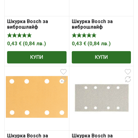
Шкурка Bosch за
Шкурка Bosch за
виброшлайф
виброшлайф
правоъгълна с 8 отвора
правоъгълна с 8 отвора
133×80 мм, P60, Best for
133×80 мм, P80, Best for
Wood and Paint C470
Wood and Paint C470
0,43
€
(
0,84
лв.
)
0,43
€
(
0,84
лв.
)
КУПИ
КУПИ
Шкурка Bosch за
Шкурка Bosch за