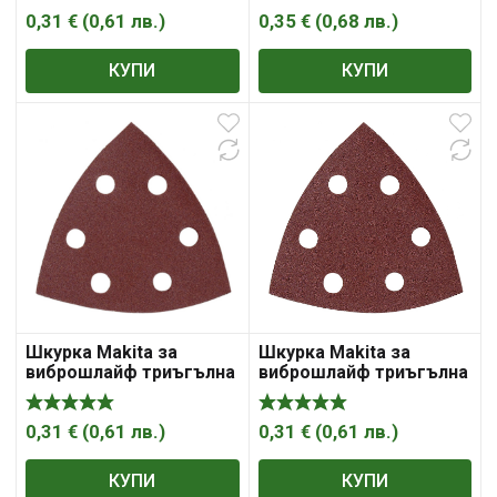
228×93 мм, P240
P180
0,31
€
(
0,61
лв.
)
0,35
€
(
0,68
лв.
)
КУПИ
КУПИ
Шкурка Makita за
Шкурка Makita за
виброшлайф триъгълна
виброшлайф триъгълна
с 6 отвора 95x95x95 мм,
с 6 отвора 95x95x95 мм,
P100
P120
0,31
€
(
0,61
лв.
)
0,31
€
(
0,61
лв.
)
КУПИ
КУПИ