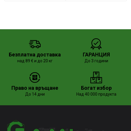
Безплатна доставка
ГАРАНЦИЯ
над 89 € и до 20 кг
До 3 години
Право на връщане
Богат избор
До 14 дни
Над 40 000 продукта