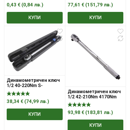
0,43
€
(
0,84
лв.
)
77,61
€
(
151,79
лв.
)
КУПИ
КУПИ
Динамометричен ключ
1/2 40-220Nm S-
12XM220 SATRA
Динамометричен ключ
1/2 42-210Nm 4170Nm
38,34
€
(
74,99
лв.
)
93,98
€
(
183,81
лв.
)
КУПИ
КУПИ