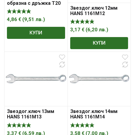
образна с дръжка Т20
Звездог.ключ 12мм
HANS 1755TTH20
HANS 1161M12
4,86
€
(
9,51
лв.
)
3,17
€
(
6,20
лв.
)
КУПИ
КУПИ
Звездог.ключ 13мм
Звездог.ключ 14мм
HANS 1161M13
HANS 1161M14
3,37
€
(
6,59
лв.
)
3,58
€
(
7,00
лв.
)