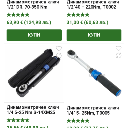
Динамометричен ключ
Динамометричен ключ
1/2″ DR. 70-350 Nm
1/2″40 – 220Nm, T0002
63,90
€
(
124,98
лв.
)
31,00
€
(
60,63
лв.
)
КУПИ
КУПИ
Динамометричен ключ
Динамометричен ключ
1/4 5-25 Nm S-14XM25
1/4″ 5- 25Nm, T0005
SATRA
25,56
€
(
49,99
лв.
)