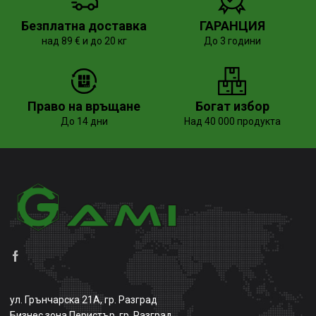
Безплатна доставка
ГАРАНЦИЯ
над 89 € и до 20 кг
До 3 години
Право на връщане
Богат избор
До 14 дни
Над 40 000 продукта
ул. Грънчарска 21А, гр. Разград
Бизнес зона Перистър, гр. Разград