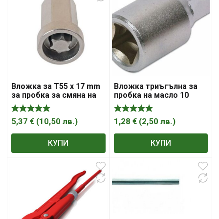
Вложка за T55 x 17 mm
Вложка триъгълна за
за пробка за смяна на
пробка на масло 10
масло на скоростна
мм-3/8″ DR
кутия на BMW mini
5,37
€
(
10,50
лв.
)
1,28
€
(
2,50
лв.
)
КУПИ
КУПИ