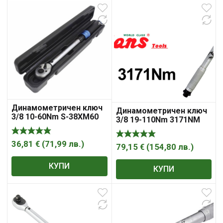
Динамометричен ключ
Динамометричен ключ
3/8 10-60Nm S-38XM60
3/8 19-110Nm 3171NM
SATRA
36,81
€
(
71,99
лв.
)
79,15
€
(
154,80
лв.
)
КУПИ
КУПИ