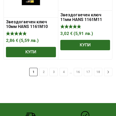
Звездогаечен ключ
11мм HANS 1161M11
Звездогаечен ключ
10мм HANS 1161M10
3,02
€
(
5,91
лв.
)
2,86
€
(
5,59
лв.
)
КУПИ
КУПИ
…
1
2
3
4
16
17
18