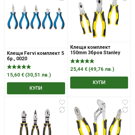
Клещи комплект
150mm 3броя Stanley
Клещи Fervi комплект 5
бр., 0020
25,44
€
(
49,76
лв.
)
15,60
€
(
30,51
лв.
)
КУПИ
КУПИ