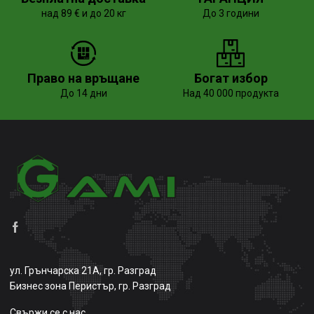
над 89 € и до 20 кг
До 3 години
Право на връщане
Богат избор
До 14 дни
Над 40 000 продукта
ул. Грънчарска 21А, гр. Разград
Бизнес зона Перистър, гр. Разград
Свържи се с нас