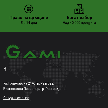
Право на връщане
Богат избор
До 14 дни
Над 40 000 продукта
ул. Грънчарска 21А, гр. Разград
Бизнес зона Перистър, гр. Разград
Свържи се с нас