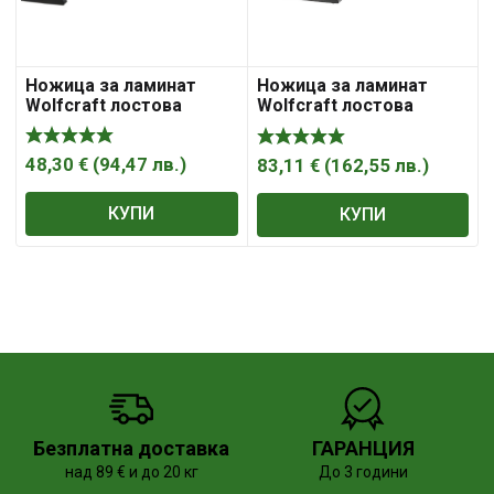
Ножица за ламинат
Ножица за ламинат
Wolfcraft лостова
Wolfcraft лостова
465х11 мм, 636 мм, LC
465х11 мм, 661 мм, VLC
600
800
48,30
€
(
94,47
лв.
)
83,11
€
(
162,55
лв.
)
КУПИ
КУПИ
Безплатна доставка
ГАРАНЦИЯ
над 89 € и до 20 кг
До 3 години