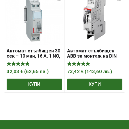
Автомат стълбищен 30
Автомат стълбищен
сек – 10 мин, 16 A, 1 NO,
ABB за монтаж на DIN
230 V, 230 V, „Legrand“
шина 0.5 сек – 20 мин,
16 A, 230 V, E232E-230N
32,03
€
(
62,65
лв.
)
73,42
€
(
143,60
лв.
)
КУПИ
КУПИ