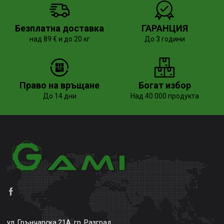
Безплатна доставка
ГАРАНЦИЯ
над 89 € и до 20 кг
До 3 години
Право на връщане
Богат избор
До 14 дни
Над 40 000 продукта
ул. Грънчарска 21А, гр. Разград