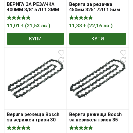
ВЕРИГА ЗА РЕЗАЧКА
Верига за резачка
400MM 3/8″ 57U 1.3ММ
450мм 325″ 72U 1.5мм
PREMIUM
PREMIUM 41431
11,01
€
(
21,53
лв.
)
11,33
€
(
22,16
лв.
)
КУПИ
КУПИ
Верига режеща Bosch
Верига режеща Bosch
за верижен трион 30
за верижен трион 35
см, 3/8 „, 1.1 мм, 45
см, 3/8 „, 1.1 мм, 52