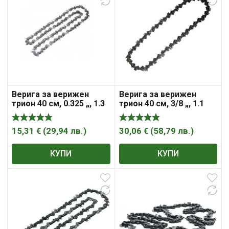
Верига за верижен
Верига за верижен
трион 40 см, 0.325 „, 1.3
трион 40 см, 3/8 „, 1.1
мм, 66 , HiKOKI – Hitachi
мм, 56 „Makita“
15,31
€
(
29,94
лв.
)
30,06
€
(
58,79
лв.
)
КУПИ
КУПИ