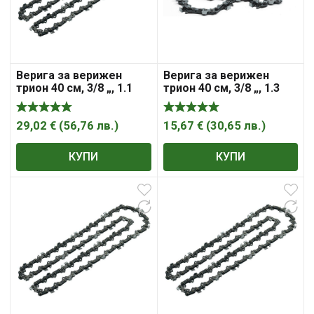
Верига за верижен
Верига за верижен
трион 40 см, 3/8 „, 1.1
трион 40 см, 3/8 „, 1.3
мм, 57 , Bosch
мм, 56, CHO027 ,
McCulloch
29,02
€
(
56,76
лв.
)
15,67
€
(
30,65
лв.
)
КУПИ
КУПИ