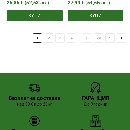
26,86
€
(
52,53
лв.
)
27,94
€
(
54,65
лв.
)
КУПИ
КУПИ
…
1
2
3
4
19
20
21
Безплатна доставка
ГАРАНЦИЯ
над 89 € и до 20 кг
До 3 години