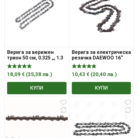
Верига за верижен
Верига за електрическа
трион 50 см, 0.325 „, 1.3
резачка DAEWOO 16“
мм, 78 , HiKOKI – Hitachi
18,09
€
(
35,38
лв.
)
10,43
€
(
20,40
лв.
)
КУПИ
КУПИ