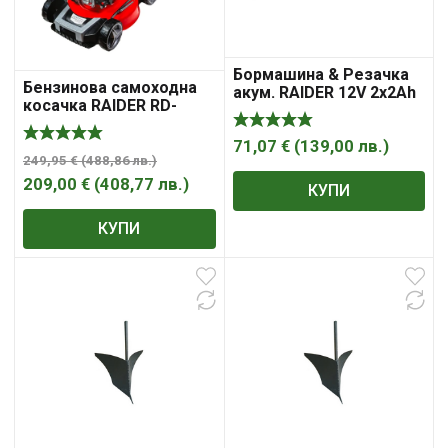
Бормашина & Резачка
Бензинова самоходна
акум. RAIDER 12V 2x2Ah
косачка RAIDER RD-
3 вер. куфар RDP-
GLM22, 4.5 к.с., 146 cm³,
CDLGP02
460 mm, кош 65 l
71,07
€
(
139,00
лв.
)
249,95
€
(
488,86
лв.
)
209,00
€
(
408,77
лв.
)
КУПИ
КУПИ