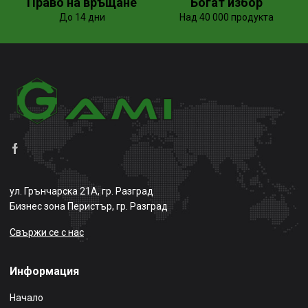
Право на връщане
Богат избор
До 14 дни
Над 40 000 продукта
ул. Грънчарска 21А, гр. Разград
Бизнес зона Перистър, гр. Разград
Свържи се с нас
Информация
Начало