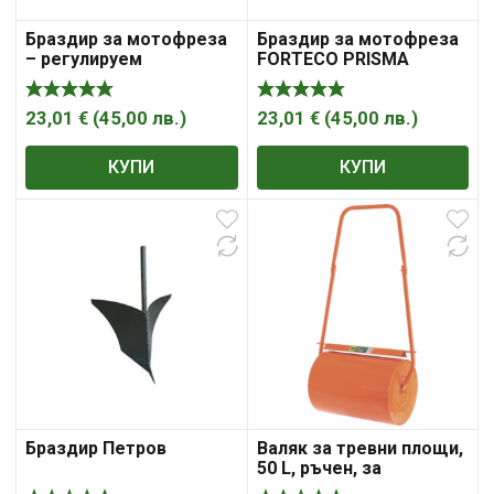
Браздир за мотофреза
Браздир за мотофреза
– регулируем
FORTECO PRISMA
23,01
€
(
45,00
лв.
)
23,01
€
(
45,00
лв.
)
КУПИ
КУПИ
Браздир Петров
Валяк за тревни площи,
50 L, ръчен, за
наливане, с тапа-болт