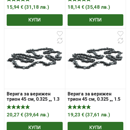
McCulloch
McCulloch
15,94
€
(
31,18
лв.
)
18,14
€
(
35,48
лв.
)
КУПИ
КУПИ
Верига за верижен
Верига за верижен
трион 45 см, 0.325 „, 1.3
трион 45 см, 0.325 „, 1.5
мм, 72, X-Cut SP33G ,
мм, 72, CHO054 ,
Husqvarna
McCulloch
20,27
€
(
39,64
лв.
)
19,23
€
(
37,61
лв.
)
КУПИ
КУПИ