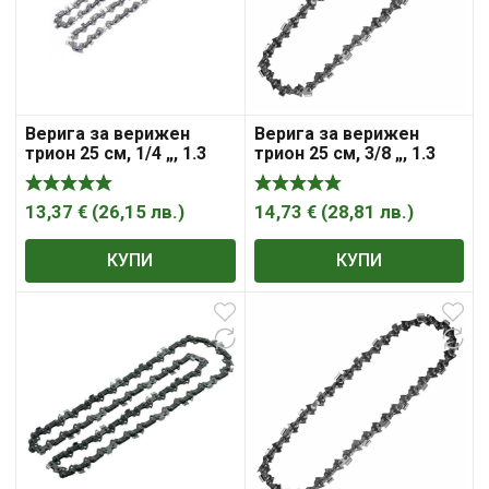
Верига за верижен
Верига за верижен
трион 25 см, 1/4 „, 1.3
трион 25 см, 3/8 „, 1.3
мм, 60 , HiKOKI – Hitachi
мм, 40, 196205-9 , Makita
13,37
€
(
26,15
лв.
)
14,73
€
(
28,81
лв.
)
КУПИ
КУПИ