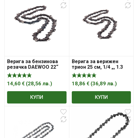
Верига за бензинова
Верига за верижен
резачка DAEWOO 22“
трион 25 см, 1/4 „, 1.3
мм, 58, H00 , Husqvarna
14,60
€
(
28,56
лв.
)
18,86
€
(
36,89
лв.
)
КУПИ
КУПИ