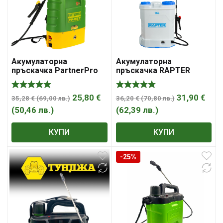
Акумулаторна
Акумулаторна
пръскачка PartnerPro
пръскачка RAPTER
PP-16SB 16L 12V 8Ah, 3
RRHQ SP-101, 16L
дюзи
25,80
€
31,90
€
35,28
€
(
69,00
лв.
)
36,20
€
(
70,80
лв.
)
(
50,46
лв.
)
(
62,39
лв.
)
КУПИ
КУПИ
-25%