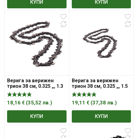
КУПИ
КУПИ
Верига за верижен
Верига за верижен
трион 38 см, 0.325 „, 1.3
трион 38 см, 0.325 „, 1.5
мм, 64, X-Cut SP33G ,
мм, 64, H25 , Husqvarna
Husqvarna
18,16
€
(
35,52
лв.
)
19,11
€
(
37,38
лв.
)
КУПИ
КУПИ