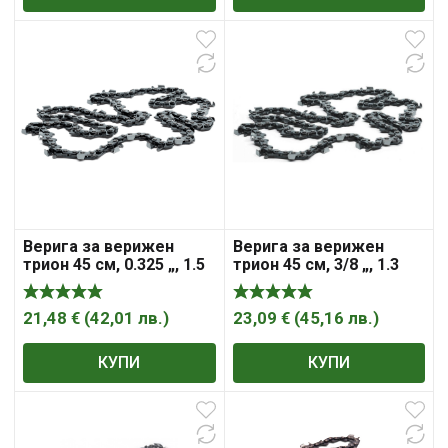
Верига за верижен
Верига за верижен
трион 45 см, 0.325 „, 1.5
трион 45 см, 3/8 „, 1.3
мм, 72, H25 , Husqvarna
мм, 62, CHO032 ,
McCulloch
21,48
€
(
42,01
лв.
)
23,09
€
(
45,16
лв.
)
КУПИ
КУПИ