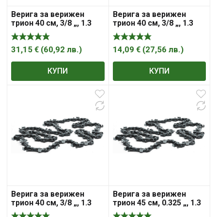
Верига за верижен
Верига за верижен
трион 40 см, 3/8 „, 1.3
трион 40 см, 3/8 „, 1.3
мм, 57 , Bosch
мм, 57 , HiKOKI – Hitachi
31,15
€
(
60,92
лв.
)
14,09
€
(
27,56
лв.
)
КУПИ
КУПИ
Верига за верижен
Верига за верижен
трион 40 см, 3/8 „, 1.3
трион 45 см, 0.325 „, 1.3
мм, 57, CHO028 ,
мм, 72, CHO050 ,