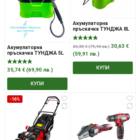
Акумулаторна
пръскачка ТУНДЖА 8L
5V 2.5Ah Li-ion
30,63
€
40,85
€
(
79,90
лв.
)
Акумулаторна
пръскачка ТУНДЖА 5L
(
59,91
лв.
)
5V 2.5Ah Li-ion
КУПИ
35,74
€
(
69,90
лв.
)
КУПИ
-16%