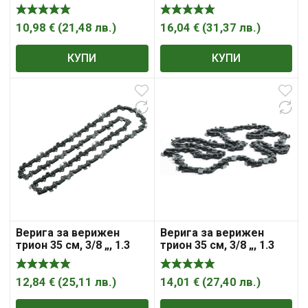
мм, 45 , HiKOKI – Hitachi
мм, 56, H30 , Husqvarna
10,98
€
(
21,48
лв.
)
16,04
€
(
31,37
лв.
)
КУПИ
КУПИ
Верига за верижен
Верига за верижен
трион 35 см, 3/8 „, 1.3
трион 35 см, 3/8 „, 1.3
мм, 52 , HiKOKI – Hitachi
мм, 52, CHO022 ,
McCulloch
12,84
€
(
25,11
лв.
)
14,01
€
(
27,40
лв.
)