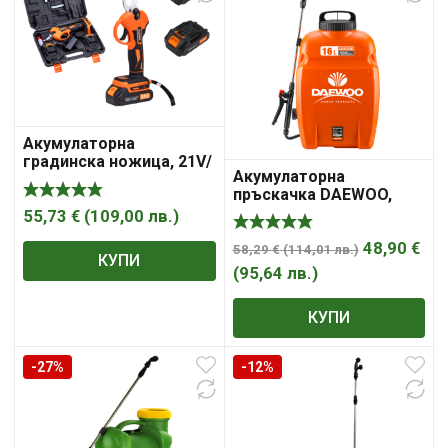
Aкумулаторна
градинска ножица, 21V/
Акумулаторна
2x2Ah
пръскачка DAEWOO,
DAPS16-B, 16L
55,73
€
(
109,00
лв.
)
48,90
€
58,29
€
(
114,01
лв.
)
КУПИ
(
95,64
лв.
)
КУПИ
-27%
-12%