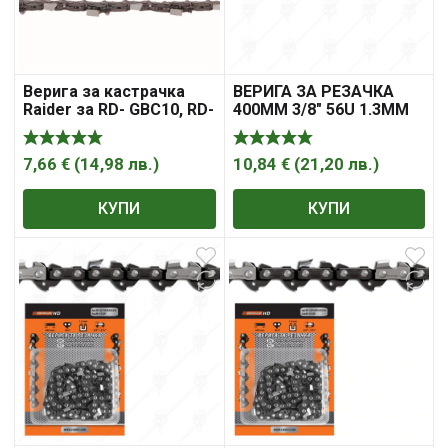
Верига за кастрачка
ВЕРИГА ЗА РЕЗАЧКА
Raider за RD- GBC10, RD-
400MM 3/8″ 56U 1.3ММ
GBC11, RD- GBC20
PREMIUM
7,66
€
(
14,98
лв.
)
10,84
€
(
21,20
лв.
)
КУПИ
КУПИ