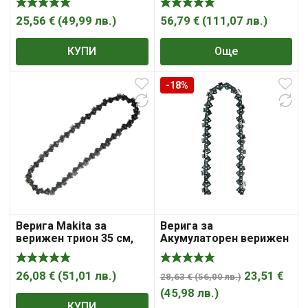
СИБРТЕХ
25,56
€
(
49,99
лв.
)
56,79
€
(
111,07
лв.
)
КУПИ
Още
-18%
Верига Makita за
Верига за
верижен трион 35 см,
Акумулаторен верижен
3/8 „, 1.1 мм, 52
трион EINHELL GE-LC
36/35 Li Power X-Change
26,08
€
(
51,01
лв.
)
23,51
€
28,63
€
(
56,00
лв.
)
(
45,98
лв.
)
КУПИ