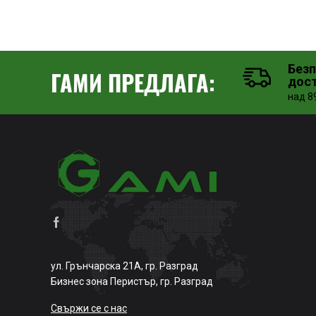
Без
ГАМИ ПРЕДЛАГА:
дос
над 89
ул. Грънчарска 21А, гр. Разград
Бизнес зона Перистър, гр. Разград
Свържи се с нас