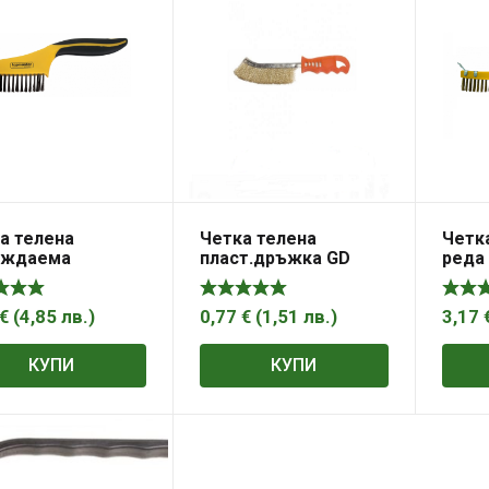
а телена
Четка телена
Четка
ъждаема
пласт.дръжка GD
реда
ана 250мм
стър
MASTER
TOP
€
(
4,85
лв.
)
0,77
€
(
1,51
лв.
)
3,17
КУПИ
КУПИ