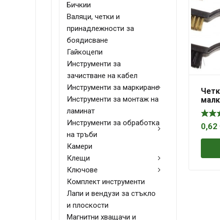
Бичкии
Валяци, четки и
принадлежности за
боядисване
Гайкоцепи
Инструменти за
зачистване на кабел
Инструменти за маркиране
Четк
Инструменти за монтаж на
малк
Gadg
ламинат
Инструменти за обработка
0,62
на тръби
Камери
Клещи
Ключове
Комплект инструменти
Лапи и вендузи за стъкло
и плоскости
Магнитни хващачи и