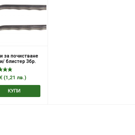
и за почистване
и/ блистер 3бр.
et 340504
€
(
1,21
лв.
)
КУПИ