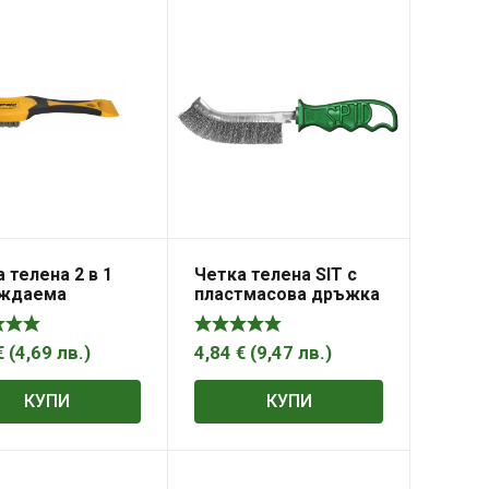
 телена 2 в 1
Четка телена SIT с
ждаема
пластмасова дръжка
ана 200мм
245 мм, Spid 0011
MASTER
€
(
4,69
лв.
)
4,84
€
(
9,47
лв.
)
КУПИ
КУПИ