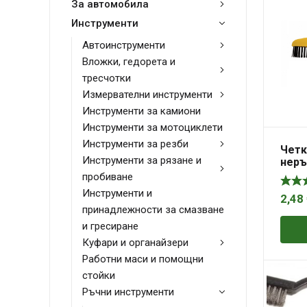
За автомобила
Инструменти
Автоинструменти
Вложки, гедорета и
тресчотки
Измервателни инструменти
Инструменти за камиони
Инструменти за мотоциклети
Инструменти за резби
Четк
Инструменти за рязане и
нер
стом
пробиване
TOP
Инструменти и
2,48
принадлежности за смазване
и гресиране
Куфари и органайзери
Работни маси и помощни
стойки
Ръчни инструменти