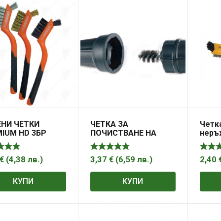
ЕНИ ЧЕТКИ
ЧЕТКА ЗА
Четка
IUM HD 3БР
ПОЧИСТВАНЕ НА
неръ
ПЛЕКТ
АКУМУЛАТОРНИ
стом
КЛЕМИ FORCE 9U3002
TOP
€
(
4,38
лв.
)
3,37
€
(
6,59
лв.
)
2,40
КУПИ
КУПИ