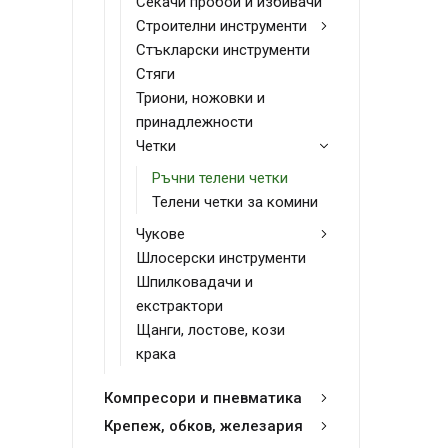
Секачи пробои и избивачи
Строителни инструменти
Стъкларски инструменти
Стяги
Триони, ножовки и
принадлежности
Четки
Ръчни телени четки
Телени четки за комини
Чукове
Шлосерски инструменти
Шпилковадачи и
екстрактори
Щанги, лостове, кози
крака
Компресори и пневматика
Крепеж, обков, железария