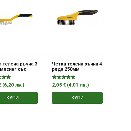
 телена ръчна 3
Четка телена ръчна 4
 месинг със
реда 250мм
гало 350мм
TOPMASTER
MASTER
€
(
6,20
лв.
)
2,05
€
(
4,01
лв.
)
КУПИ
КУПИ