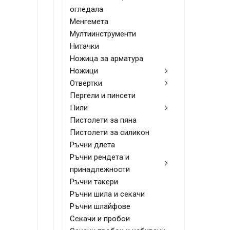
огледала
Менгемета
Мултиинструменти
Нитачки
Ножица за арматура
Ножици
Отвертки
Пергели и пинсети
Пили
Пистолети за пяна
Пистолети за силикон
Ръчни длета
Ръчни рендета и
принадлежности
Ръчни такери
Ръчни шила и секачи
Ръчни шлайфове
Секачи и пробои