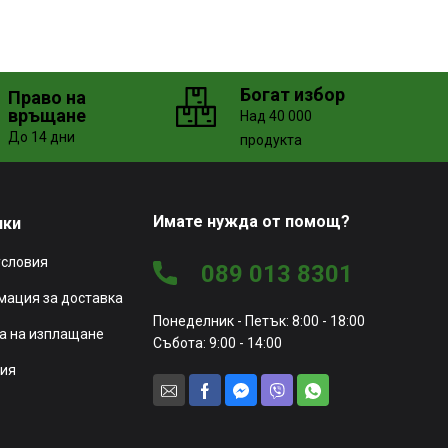
Богат избор
Право на
връщане
Над 40 000
До 14 дни
продукта
Имате нужда от помощ?
чки
условия
089 013 8301
ация за доставка
Понеделник - Петък: 8:00 - 18:00
а на изплащане
Събота: 9:00 - 14:00
ия