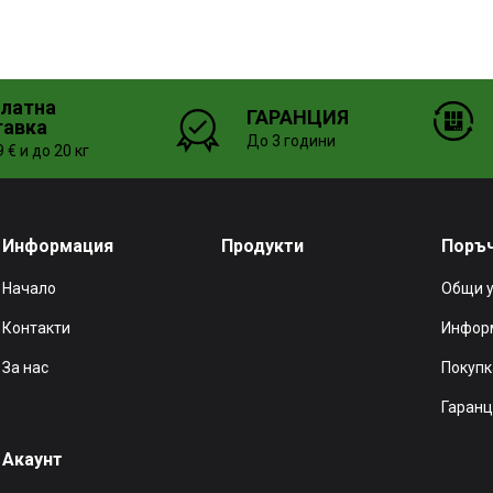
платна
ГАРАНЦИЯ
тавка
До 3 години
 € и до 20 кг
Информация
Продукти
Поръ
Начало
Общи 
Контакти
Информ
За нас
Покупк
Гаранц
Акаунт