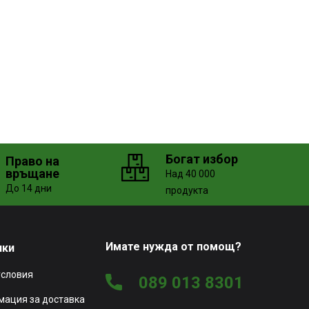
Богат избор
Право на
връщане
Над 40 000
До 14 дни
продукта
Имате нужда от помощ?
чки
условия
089 013 8301
ация за доставка