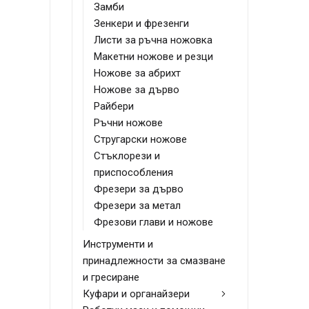
Замби
Зенкери и фрезенги
Листи за ръчна ножовка
Макетни ножове и резци
Ножове за абрихт
Ножове за дърво
Райбери
Ръчни ножове
Стругарски ножове
Стъклорези и
приспособления
Фрезери за дърво
Фрезери за метал
Фрезови глави и ножове
Инструменти и
принадлежности за смазване
и гресиране
Куфари и органайзери