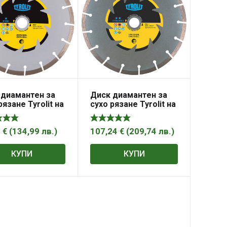
 диамантен за
Диск диамантен за
рязане Tyrolit на
сухо рязане Tyrolit на
, бетон и
тухли, бетон и
миди 300 мм,
керемиди 300 мм,
мм, 2.6 мм,
25.4 мм, 2.6 мм,
2
€
(
134,99
лв.
)
107,24
€
(
209,74
лв.
)
* DCU
Standard** DCU
КУПИ
КУПИ