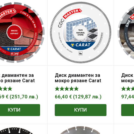
 диамантен за
Диск диамантен за
Диск
о рязане Carat
мокро рязане Carat
мокро
сфалт 300 мм,
на гранитогрес и
униве
 мм, CNAM
твърди материали
25.4 
300 мм, 25.4 мм,
69
€
(
251,70
лв.
)
66,40
€
(
129,87
лв.
)
97,4
CDCM
КУПИ
КУПИ