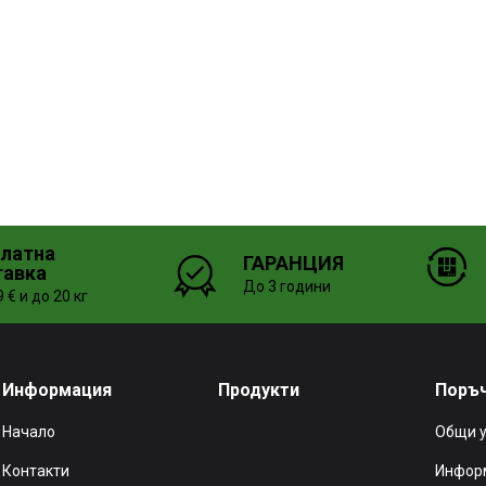
платна
ГАРАНЦИЯ
тавка
До 3 години
 € и до 20 кг
Информация
Продукти
Поръ
Начало
Общи 
Контакти
Информ