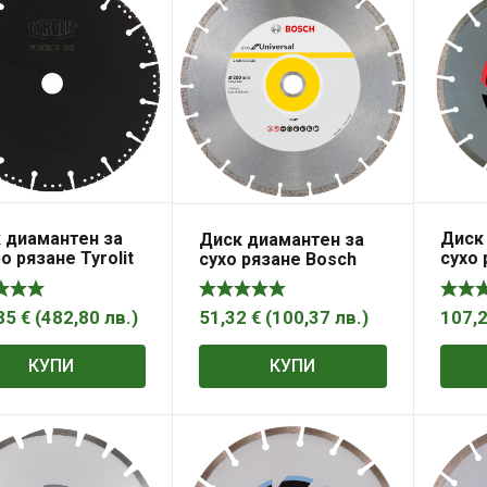
 диамантен за
Диск
Диск диамантен за
о рязане Tyrolit
сухо 
сухо рязане Bosch
угун 300 мм, 40
арми
универсален
3 мм, Focur Sa
скал
300×25.4×3.2 мм, 8
300 м
мм, Eco for Universal
85
€
(
482,80
лв.
)
107,
51,32
€
(
100,37
лв.
)
мм, S
КУПИ
КУПИ