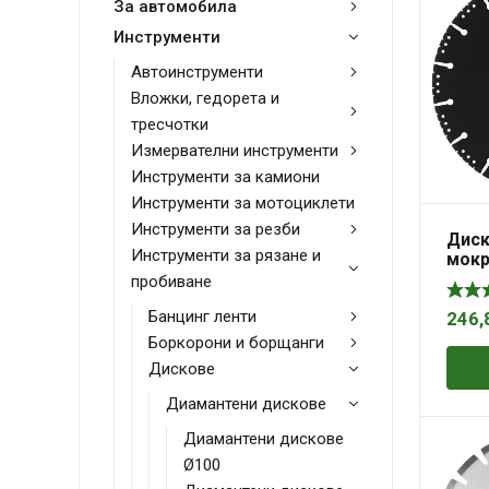
За автомобила
Инструменти
Автоинструменти
Вложки, гедорета и
тресчотки
Измервателни инструменти
Инструменти за камиони
Инструменти за мотоциклети
Инструменти за резби
Диск
Инструменти за рязане и
мокр
на ч
пробиване
мм, 
Банцинг ленти
246,
Боркорони и борщанги
Дискове
Диамантени дискове
Диамантени дискове
Ø100