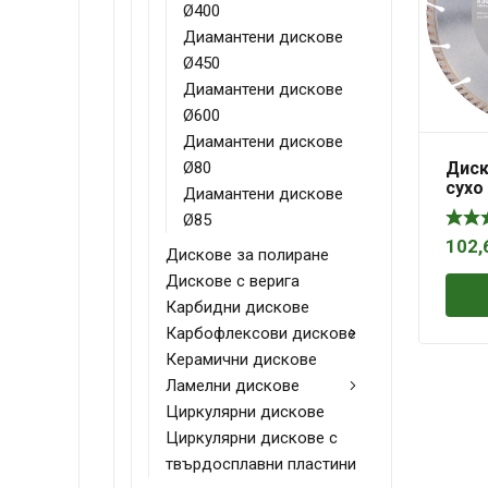
Ø400
Диамантени дискове
Ø450
Диамантени дискове
Ø600
Диамантени дискове
Диск
Ø80
сухо
Диамантени дискове
бето
Ø85
кер
102,
Дискове за полиране
Дискове с верига
Карбидни дискове
Карбофлексови дискове
Керамични дискове
Ламелни дискове
Циркулярни дискове
Циркулярни дискове с
твърдосплавни пластини