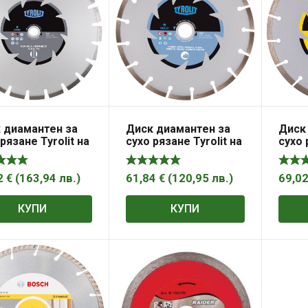
 диамантен за
Диск диамантен за
Диск
рязане Tyrolit на
сухо рязане Tyrolit на
сухо 
лт 300 мм, 25.4
гранит, мрамор и
тухли
.8 мм, Basic*
скални материали
кере
300 мм, 25.4 мм, 2.6
25.4 
2
€
(
163,94
лв.
)
61,84
€
(
120,95
лв.
)
69,0
мм, Basic* DCH
Basic
КУПИ
КУПИ