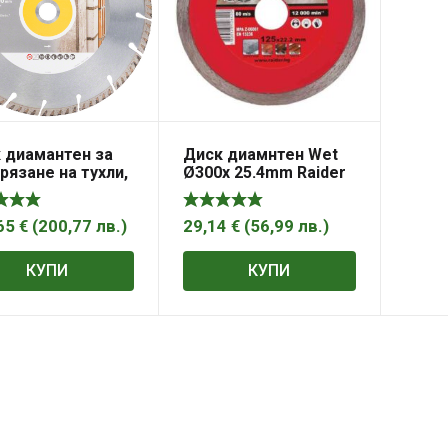
 диамантен за
Диск диамнтен Wet
 рязане на тухли,
Ø300x 25.4mm Raider
нови изделия и
RD-DD17
емид
65
€
(
200,77
лв.
)
29,14
€
(
56,99
лв.
)
КУПИ
КУПИ