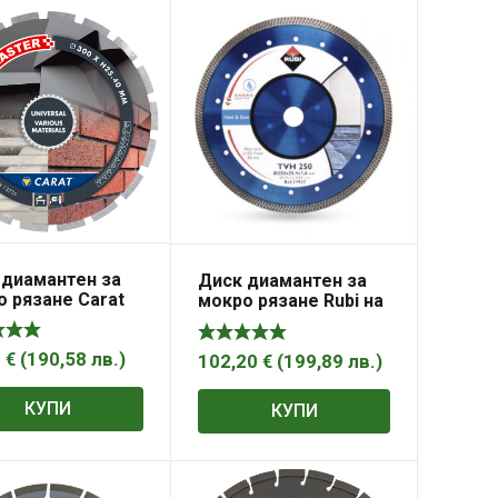
 диамантен за
Диск диамантен за
 рязане Carat
мокро рязане Rubi на
рсален 300 мм,
гранитогрес и
мм, CNEM
твърди материали
4
€
(
190,58
лв.
)
300×25.4×2 мм, 10 мм,
102,20
€
(
199,89
лв.
)
Turbo Viper TVH
КУПИ
КУПИ