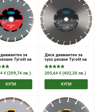
 диамантен за
Диск диамантен за
рязане Tyrolit на
сухо рязане Tyrolit на
ран бетон и
асфалт 300 мм, 20
ни материали
мм, 3.3 мм,
м, 25.4 мм, 2.6
Premium*** DCA+C
24
€
(
209,74
лв.
)
205,64
€
(
402,20
лв.
)
tandard** DCC
КУПИ
КУПИ