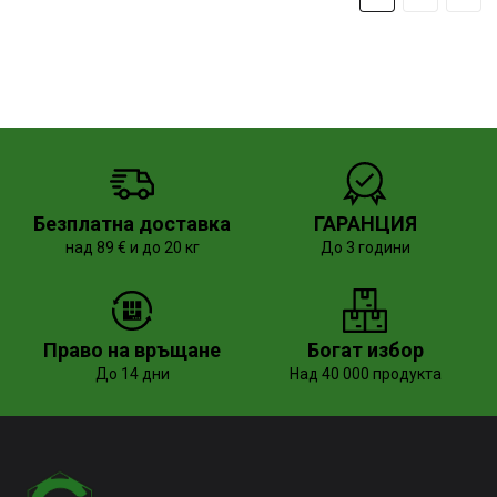
Безплатна доставка
ГАРАНЦИЯ
над 89 € и до 20 кг
До 3 години
Право на връщане
Богат избор
До 14 дни
Над 40 000 продукта