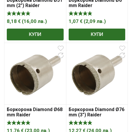
Боркорона Diamond Ø51
Боркорона Diamond Ø6
mm (2″) Raider
mm Raider
8,18
€
(
16,00
лв.
)
1,07
€
(
2,09
лв.
)
КУПИ
КУПИ
Боркорона Diamond Ø68
Боркорона Diamond Ø76
mm Raider
mm (3″) Raider
11,76
€
(
23,00
лв.
)
12,27
€
(
24,00
лв.
)