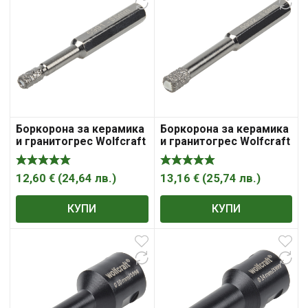
Боркорона за керамика
Боркорона за керамика
и гранитогрес Wolfcraft
и гранитогрес Wolfcraft
с диамантена посипка с
с диамантена посипка с
6-стенна опашка 6х40
6-стенна опашка 8 мм,
мм
40 мм
12,60
€
(
24,64
лв.
)
13,16
€
(
25,74
лв.
)
КУПИ
КУПИ