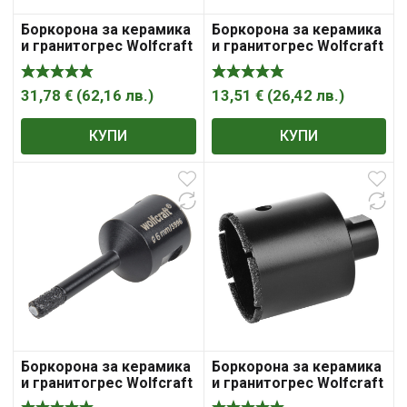
Боркорона за керамика
Боркорона за керамика
и гранитогрес Wolfcraft
и гранитогрес Wolfcraft
с диамантена посипка с
с диамантена посипка с
резба М14х2 35 мм
резба М14х2 5х45 мм
31,78
€
(
62,16
лв.
)
13,51
€
(
26,42
лв.
)
КУПИ
КУПИ
Боркорона за керамика
Боркорона за керамика
и гранитогрес Wolfcraft
и гранитогрес Wolfcraft
с диамантена посипка с
с диамантена посипка с