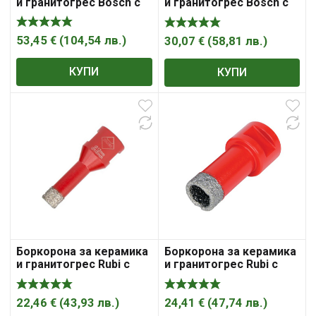
и гранитогрес Bosch с
и гранитогрес Bosch с
диамантена посипка с
диамантена посипка с
цилиндрична опашка
цилиндрична опашка
8х33 мм, Diamond for
53,45
€
(
104,54
лв.
)
8х35 мм, Diamond for
30,07
€
(
58,81
лв.
)
Hard Ceramics
Hard Ceramics
КУПИ
КУПИ
Боркорона за керамика
Боркорона за керамика
и гранитогрес Rubi с
и гранитогрес Rubi с
диамантена посипка с
диамантена посипка с
резба М14х2 10х35 мм,
резба М14х2 12х35 мм,
Drygres
Drygres
22,46
€
(
43,93
лв.
)
24,41
€
(
47,74
лв.
)