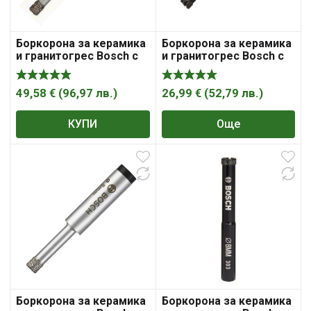
Боркорона за керамика
Боркорона за керамика
и гранитогрес Bosch с
и гранитогрес Bosch с
диамантена посипка с
диамантена посипка с
цилиндрична опашка
цилиндрична опашка
6х33 мм, Diamond for
6х35 мм, Diamond for
49,58
€
(
96,97
лв.
)
26,99
€
(
52,79
лв.
)
Hard Ceramics
Hard Ceramics
КУПИ
Още
Боркорона за керамика
Боркорона за керамика