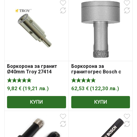
Боркорона за гранит
Боркорона за
Ø40mm Troy 27414
гранитогрес Bosch с
диамантени сегменти с
резба M14x2 14х30 мм,
X-LOCK Best for Ceramic
9,82
€
(
19,21
лв.
)
62,53
€
(
122,30
лв.
)
Dry Speed
КУПИ
КУПИ