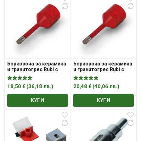
Боркорона за керамика
Боркорона за керамика
и гранитогрес Rubi с
и гранитогрес Rubi с
диамантена посипка с
диамантена посипка с
резба М14х2 6х35 мм,
резба М14х2 8х35 мм,
Drygres
Drygres
18,50
€
(
36,18
лв.
)
20,48
€
(
40,06
лв.
)
КУПИ
КУПИ