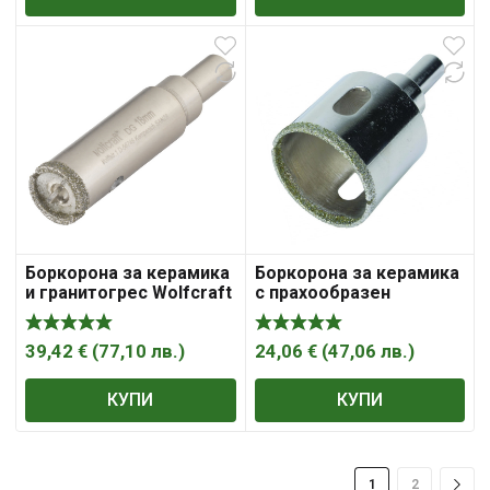
Боркорона за керамика
Боркорона за керамика
с прахообразен
и гранитогрес Wolfcraft
диамант
с диамантена посипка с
цилиндрична опашка 68
мм, 45 мм
24,06
€
(
47,06
лв.
)
39,42
€
(
77,10
лв.
)
КУПИ
КУПИ
1
2