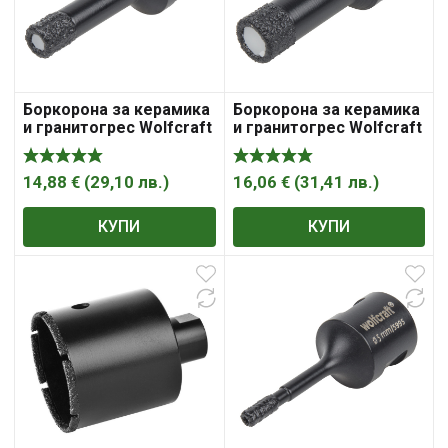
Боркорона за керамика
Боркорона за керамика
и гранитогрес Wolfcraft
и гранитогрес Wolfcraft
с диамантена посипка с
с диамантена посипка с
резба М14х2 10 мм, 45
резба М14х2 14 мм, 45
мм
мм
14,88
€
(
29,10
лв.
)
16,06
€
(
31,41
лв.
)
КУПИ
КУПИ