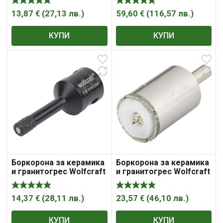
резба М14х2 6 мм, 35
резба М14х2 68 мм, 45
мм
мм
13,87
€
(
27,13
лв.
)
59,60
€
(
116,57
лв.
)
КУПИ
КУПИ
Боркорона за керамика
Боркорона за керамика
и гранитогрес Wolfcraft
и гранитогрес Wolfcraft
с диамантена посипка с
с диамантена посипка с
резба М14х2 8 мм, 35
цилиндрична опашка 35
мм
мм, 45 мм
14,37
€
(
28,11
лв.
)
23,57
€
(
46,10
лв.
)
КУПИ
КУПИ