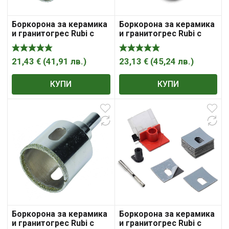
Боркорона за керамика
Боркорона за керамика
и гранитогрес Rubi с
и гранитогрес Rubi с
диамантена посипка с
диамантена посипка с
цилиндрична опашка
цилиндрична опашка
35х70 мм, Easygres
40х35 мм, Easygres
21,43
€
(
41,91
лв.
)
23,13
€
(
45,24
лв.
)
КУПИ
КУПИ
Боркорона за керамика
Боркорона за керамика
и гранитогрес Rubi с
и гранитогрес Rubi с