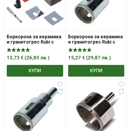
Боркорона за керамика
Боркорона за керамика
и гранитогрес Rubi с
и гранитогрес Rubi с
диамантена посипка с
диамантена посипка с
цилиндрична опашка
цилиндрична опашка
10х70 мм, Easygres
20х70 мм, Easygres
13,73
€
(
26,85
лв.
)
15,27
€
(
29,87
лв.
)
КУПИ
КУПИ