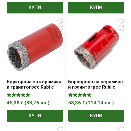
КУПИ
КУПИ
Боркорона за керамика
Боркорона за керамика
и гранитогрес Rubi с
и гранитогрес Rubi с
диамантена посипка с
диамантена посипка с
резба М14х2 28х35 мм,
резба М14х2 35х35 мм,
Drygres
Drygres
45,38
€
(
88,76
лв.
)
58,36
€
(
114,14
лв.
)
КУПИ
КУПИ