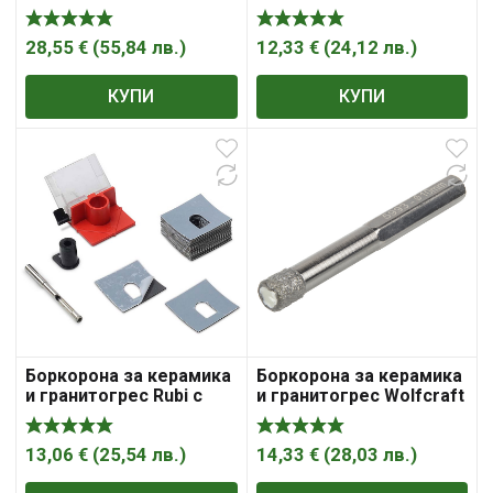
диамантена посипка с
диамантена посипка с
цилиндрична опашка
цилиндрична опашка
65х70 мм, Easygres
6х70 мм, Easygres
28,55
€
(
55,84
лв.
)
12,33
€
(
24,12
лв.
)
КУПИ
КУПИ
Боркорона за керамика
Боркорона за керамика
и гранитогрес Rubi с
и гранитогрес Wolfcraft
диамантена посипка с
с диамантена посипка с
цилиндрична опашка
6-стенна опашка 10 мм,
8х70 мм, Easygres
40 мм
13,06
€
(
25,54
лв.
)
14,33
€
(
28,03
лв.
)