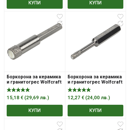
КУПИ
КУПИ
Боркорона за керамика
Боркорона за керамика
и гранитогрес Wolfcraft
и гранитогрес Wolfcraft
с диамантена посипка с
с диамантена посипка с
6-стенна опашка 14х40
6-стенна опашка 5х40
мм
мм
15,18
€
(
29,69
лв.
)
12,27
€
(
24,00
лв.
)
КУПИ
КУПИ