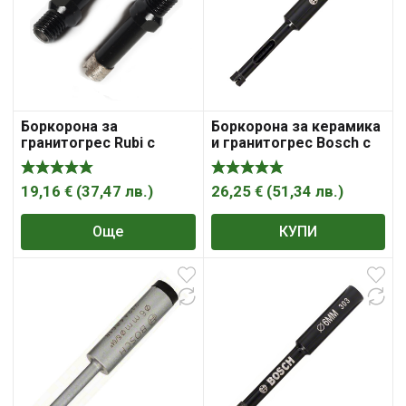
Боркорона за керамика
Боркорона за
и гранитогрес Bosch с
гранитогрес Rubi с
диамантена посипка с
диамантени сегменти с
цилиндрична опашка
резба М10×1.5 10х50
5х30 мм, Diamond for
мм, Minigres
26,25
€
(
51,34
лв.
)
19,16
€
(
37,47
лв.
)
Hard Ceramics
КУПИ
Още