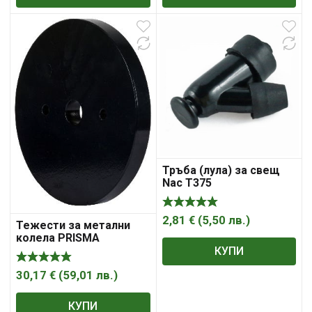
Тръба (лула) за свещ
Nac T375
2,81
€
(
5,50
лв.
)
Тежести за метални
колела PRISMA
КУПИ
30,17
€
(
59,01
лв.
)
КУПИ