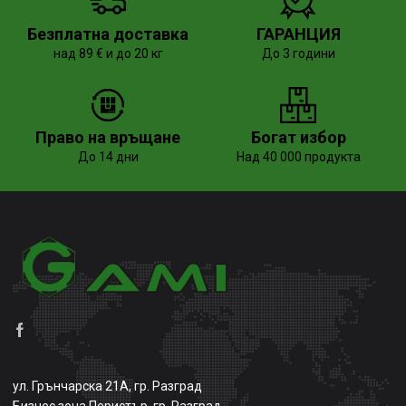
Безплатна доставка
ГАРАНЦИЯ
над 89 € и до 20 кг
До 3 години
Право на връщане
Богат избор
До 14 дни
Над 40 000 продукта
ул. Грънчарска 21А, гр. Разград
Бизнес зона Перистър, гр. Разград