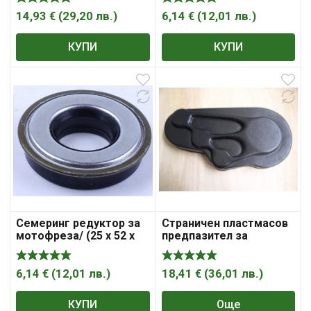
14,93
€
(
29,20
лв.
)
6,14
€
(
12,01
лв.
)
КУПИ
КУПИ
Семеринг редуктор за
Страничен пластмасов
мотофреза/ (25 х 52 х
предпазител за
9,5 /13 мм)
мотофреза PRISMA
FORTECO
6,14
€
(
12,01
лв.
)
18,41
€
(
36,01
лв.
)
КУПИ
Още