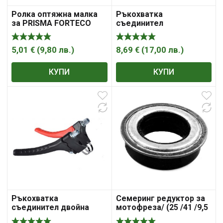
Ролка оптяжна малка
Ръкохватка
за PRISMA FORTECO
съединител
5,01
€
(
9,80
лв.
)
8,69
€
(
17,00
лв.
)
КУПИ
КУПИ
Ръкохватка
Семеринг редуктор за
съединител двойна
мотофреза/ (25 /41 /9,5
/13 мм)