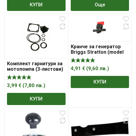
КУПИ
Още
Кранче за генератор
Briggs Stratton (model
2)
Комплект гарнитури за
4,91
€
(
9,60
лв.
)
мотопомпа (3-листови)
КУПИ
3,99
€
(
7,80
лв.
)
КУПИ