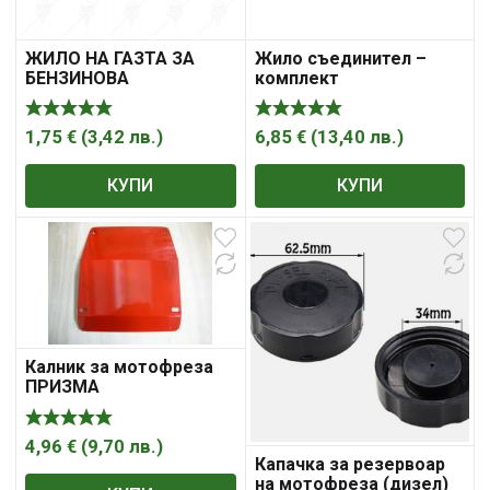
ЖИЛО НА ГАЗТА ЗА
Жило съединител –
БЕНЗИНОВА
комплект
МОТОФРЕЗА 7HP
1,75
€
(
3,42
лв.
)
6,85
€
(
13,40
лв.
)
КУПИ
КУПИ
Калник за мотофреза
ПРИЗМА
4,96
€
(
9,70
лв.
)
Капачка за резервоар
на мотофреза (дизел)