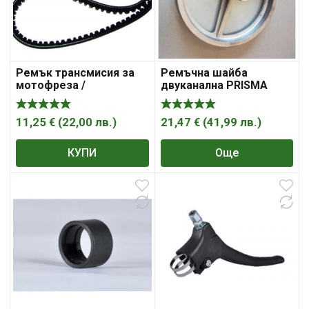
Ремък трансмисия за
Ремъчна шайба
мотофреза /
двуканална PRISMA
мотокултиватор 17 X
FORTECO
963
11,25
€
(
22,00
лв.
)
21,47
€
(
41,99
лв.
)
КУПИ
Още