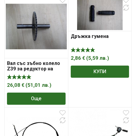
Дръжка гумена
2,86
€
(
5,59
лв.
)
Вал със зъбно колело
Z39 за редуктор на
КУПИ
мотофреза ПРИЗМА
26,08
€
(
51,01
лв.
)
Още