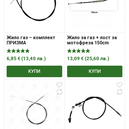
Жило газ – комплект
Жило за газ + лост за
ПРИЗМА
мотофреза 150cm
6,85
€
(
13,40
лв.
)
13,09
€
(
25,60
лв.
)
КУПИ
КУПИ