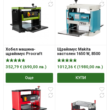
Хобел машина-
Щрайхмус Makita
щрайхмус Procraft
настолен 1650 W, 8500
PD2300W, 2300 W, 230 V,
об./мин, 304 мм, 2012NB
6-160 мм, 330×630 мм
352,79
€
(
690,00
лв.
)
1012,36
€
(
1980,00
лв.
)
Още
КУПИ