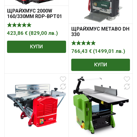
ЩРАЙХМУС 2000W
160/330MM RDP-BPT01
ЩРАЙХМУС METABO DH
423,86
€
(
829,00
лв.
)
330
КУПИ
766,43
€
(
1499,01
лв.
)
КУПИ