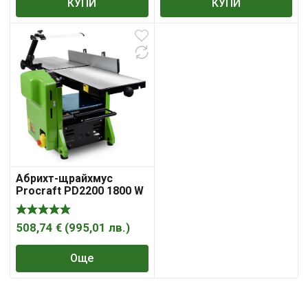
КУПИ
КУПИ
Абрихт-щрайхмус
Procraft PD2200 1800 W
с ширина на
рендосване 254 мм
508,74
€
(
995,01
лв.
)
Още