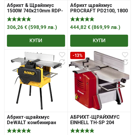
Абрихт & Щрайхмус
Абрихт щрайхмус
1500W 740x210mm RDP-
PROCRAFT PD2100, 1800
APT02
W, височина 6-120 мм,
ширина 254 мм.
306,26
€
(
598,99
лв.
)
444,82
€
(
869,99
лв.
)
КУПИ
КУПИ
-13%
Абрихт-щрайхмус
АБРИХТ-ЩРАЙХМУС
DeWALT комбиниран
EINHELL TH-SP 204
2100 W, 6200 об./мин,
260 мм, D27300