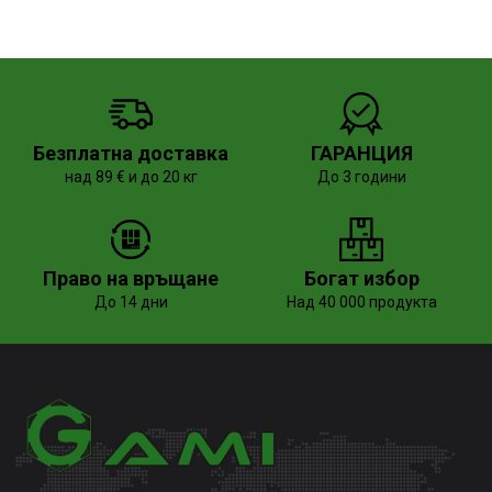
Безплатна доставка
ГАРАНЦИЯ
над 89 € и до 20 кг
До 3 години
Право на връщане
Богат избор
До 14 дни
Над 40 000 продукта