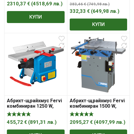
2310,37
€
(
4518,69
лв.
)
383,46
€
(
749,98
лв.
)
332,33
€
(
649,98
лв.
)
КУПИ
КУПИ
Абрихт-щрайхмус Fervi
Абрихт-щрайхмус Fervi
комбиниран 1250 W,
комбиниран 1500 W,
8000 об./мин, 204 мм,
4000 об./мин, 250 мм,
0686/200
0749
455,72
€
(
891,31
лв.
)
2095,27
€
(
4097,99
лв.
)