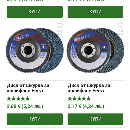
Riflex Tiger
Riflex Bigger
КУПИ
КУПИ
Диск от шкурка за
Диск от шкурка за
шлайфане Fervi
шлайфане Fervi
ламелен за метал и
ламелен за метал и
неръждаема стомана
неръждаема стомана
125 мм, 22.23 мм, P40,
125 мм, 22.23 мм, P40,
2,68
€
(
5,24
лв.
)
2,17
€
(
4,24
лв.
)
Riflex Classic
Riflex Classic
КУПИ
КУПИ