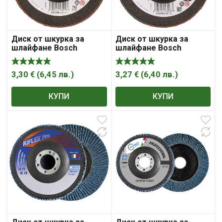
Диск от шкурка за
Диск от шкурка за
шлайфане Bosch
шлайфане Bosch
ламелен за метал и
ламелен за метал и
неръждаема стомана
неръждаема стомана
125 мм, 22.23 мм, P60,
125 мм, 22.23 мм, P80,
3,30
€
(
6,45
лв.
)
3,27
€
(
6,40
лв.
)
Best for Metal X571
Best for Metal X571
КУПИ
КУПИ