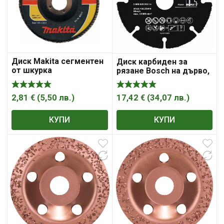
Диск Makita сегментен
Диск карбиден за
от шкурка
рязане Bosch на дърво,
пластмаса, цветни
метали 115 мм, 22.23
мм, 1 мм, Carbide Multi
2,81
€
(
5,50
лв.
)
17,42
€
(
34,07
лв.
)
Wheel
КУПИ
КУПИ