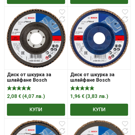
Диск от шкурка за
Диск от шкурка за
шлайфане Bosch
шлайфане Bosch
ламелен за метал 115
ламелен за метал 115
мм, 22.23 мм, P60,
мм, 22.23 мм, P60,
Standard for Metal X431
Standard for Metal X431
2,08
€
(
4,07
лв.
)
1,96
€
(
3,83
лв.
)
КУПИ
КУПИ