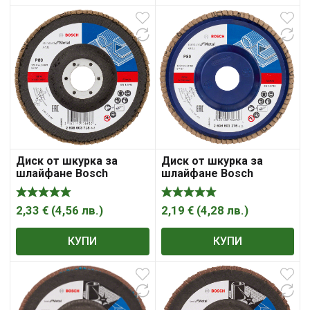
Диск от шкурка за
Диск от шкурка за
шлайфане Bosch
шлайфане Bosch
ламелен за метал 125
ламелен за метал 125
мм, 22.23 мм, P80,
мм, 22.23 мм, P80,
Standard for Metal X431
Standard for Metal X431
2,33
€
(
4,56
лв.
)
2,19
€
(
4,28
лв.
)
КУПИ
КУПИ