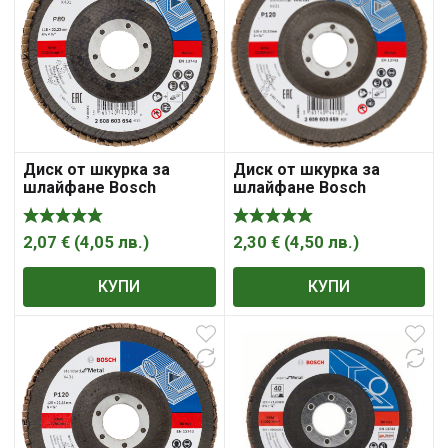
Диск от шкурка за
Диск от шкурка за
шлайфане Bosch
шлайфане Bosch
ламелен за метал 115
ламелен за метал 125
мм, 22.23 мм, P80,
мм, 22.23 мм, P120,
Standard for Metal X431
Standard for Metal
2,07
€
(
4,05
лв.
)
2,30
€
(
4,50
лв.
)
КУПИ
КУПИ