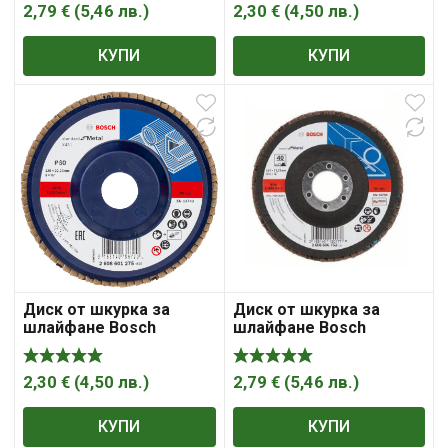
Expert for Metal X551
Standard for Metal
2,79
€
(
5,46
лв.
)
2,30
€
(
4,50
лв.
)
КУПИ
КУПИ
Диск от шкурка за
Диск от шкурка за
шлайфане Bosch
шлайфане Bosch
ламелен за метал 125
ламелен за метал 125
мм, 22.23 мм, P60,
мм, 22.23 мм, P80,
Standard for Metal X431
Expert for Metal X551
2,30
€
(
4,50
лв.
)
2,79
€
(
5,46
лв.
)
КУПИ
КУПИ