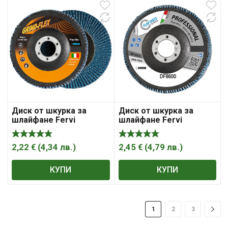
Диск от шкурка за
Диск от шкурка за
шлайфане Fervi
шлайфане Fervi
ламелен за метал и
ламелен за метал и
неръждаема стомана
неръждаема стомана
125 мм, 22.23 мм, P40,
125 мм, 22.23 мм, P60,
2,22
€
(
4,34
лв.
)
2,45
€
(
4,79
лв.
)
Riflex Grindflex Classic
Riflex Bigger
КУПИ
КУПИ
1
2
3