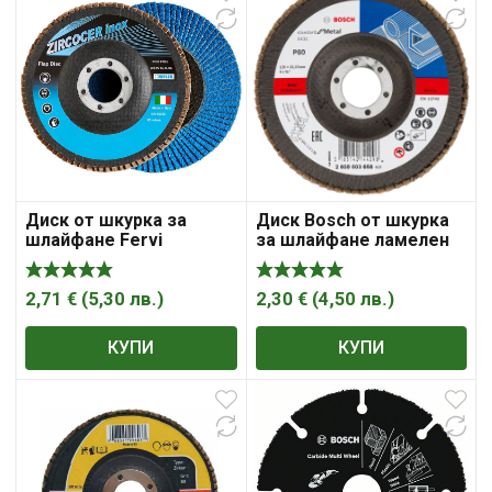
Диск от шкурка за
Диск Bosch от шкурка
шлайфане Fervi
за шлайфане ламелен
ламелен за
за метал 125 мм, 22.23
неръждаема стомана
мм, P80, Standard for
125 мм, 22.23 мм, P60,
Metal X431
2,71
€
(
5,30
лв.
)
2,30
€
(
4,50
лв.
)
Riflex Zircocer Classic
КУПИ
КУПИ