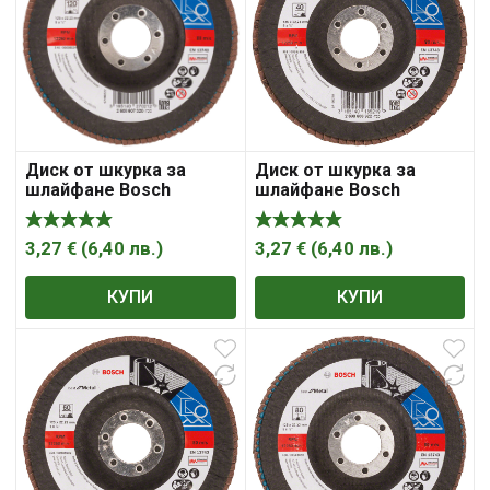
Диск от шкурка за
Диск от шкурка за
шлайфане Bosch
шлайфане Bosch
ламелен за метал и
ламелен за метал и
неръждаема стомана
неръждаема стомана
125 мм, 22.23 мм, P120,
125 мм, 22.23 мм, P40,
3,27
€
(
6,40
лв.
)
3,27
€
(
6,40
лв.
)
Best for Metal X571
Best for Metal X571
КУПИ
КУПИ