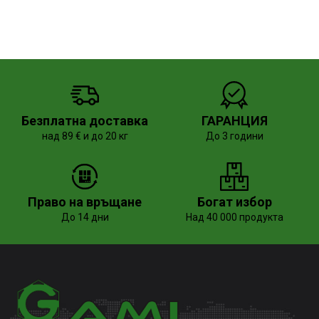
Безплатна доставка
ГАРАНЦИЯ
над 89 € и до 20 кг
До 3 години
Право на връщане
Богат избор
До 14 дни
Над 40 000 продукта