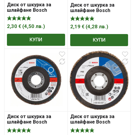
Диск от шкурка за
Диск от шкурка за
шлайфане Bosch
шлайфане Bosch
ламелен за метал 125
ламелен за метал 125
мм, 22.23 мм, P40,
мм, 22.23 мм, P40,
Standard for Metal X431
2,30
€
(
4,50
лв.
)
Standard for Metal X431
2,19
€
(
4,28
лв.
)
КУПИ
КУПИ
Диск от шкурка за
Диск от шкурка за
шлайфане Bosch
шлайфане Bosch
ламелен за метал 125
ламелен за метал 125
мм, 22.23 мм, P60,
мм, 22.23 мм, P60,