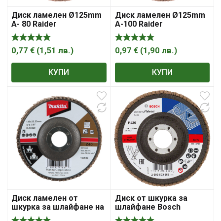
Диск ламелен Ø125mm
Диск ламелен Ø125mm
A- 80 Raider
A-100 Raider
0,77
€
(
1,51
лв.
)
0,97
€
(
1,90
лв.
)
КУПИ
КУПИ
Диск ламелен от
Диск от шкурка за
шкурка за шлайфане на
шлайфане Bosch
метал и неръждаема
ламелен за метал 115