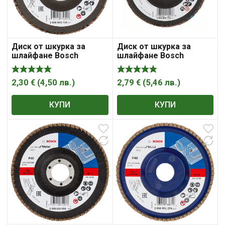
Диск от шкурка за
Диск от шкурка за
шлайфане Bosch
шлайфане Bosch
ламелен за метал 125
ламелен за метал 125
мм, 22.23 мм, P120,
мм, 22.23 мм, P40,
Standard for Metal X431
Expert for Metal X551
2,30
€
(
4,50
лв.
)
2,79
€
(
5,46
лв.
)
КУПИ
КУПИ