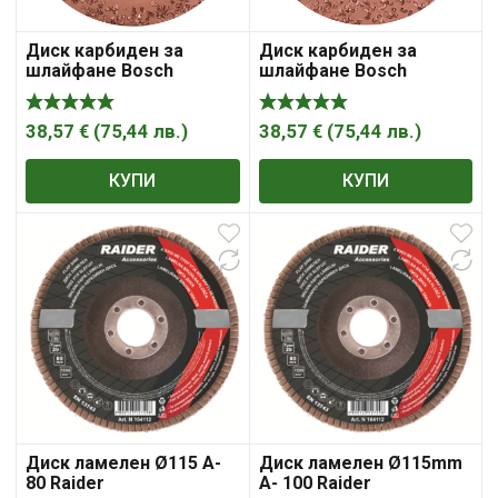
Диск карбиден за
Диск карбиден за
шлайфане Bosch
шлайфане Bosch
универсален 115 мм,
универсален груб,
22.23 мм
плосък 115 мм, 22.23 мм
38,57
€
(
75,44
лв.
)
38,57
€
(
75,44
лв.
)
КУПИ
КУПИ
Диск ламелен Ø115 A-
Диск ламелен Ø115mm
80 Raider
A- 100 Raider