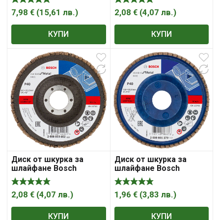
стомана „MAKITA“
мм, 22.23 мм, P120,
125х22.23 мм, P40, B-
Standard for Metal X431
7,98
€
(
15,61
лв.
)
2,08
€
(
4,07
лв.
)
53920
КУПИ
КУПИ
Диск от шкурка за
Диск от шкурка за
шлайфане Bosch
шлайфане Bosch
ламелен за метал 115
ламелен за метал 115
мм, 22.23 мм, P40,
мм, 22.23 мм, P40,
Standard for Metal X431
Standard for Metal X431
2,08
€
(
4,07
лв.
)
1,96
€
(
3,83
лв.
)
КУПИ
КУПИ