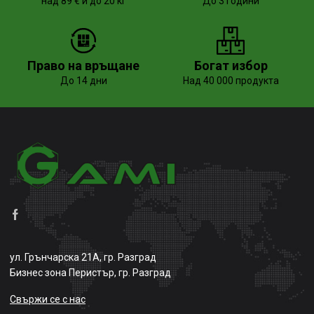
над 89 € и до 20 кг
До 3 години
Право на връщане
Богат избор
До 14 дни
Над 40 000 продукта
ул. Грънчарска 21А, гр. Разград
Бизнес зона Перистър, гр. Разград
Свържи се с нас