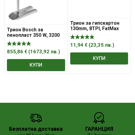
Трион за гипскартон
130mm, 8TPI, FatMax
Трион Bosch за
Stanley
пенопласт 350 W, 3200
хода/мин, GSG 300
11,94
€
(
23,35
лв.
)
855,86
€
(
1673,92
лв.
)
КУПИ
КУПИ
Безплатна доставка
ГАРАНЦИЯ