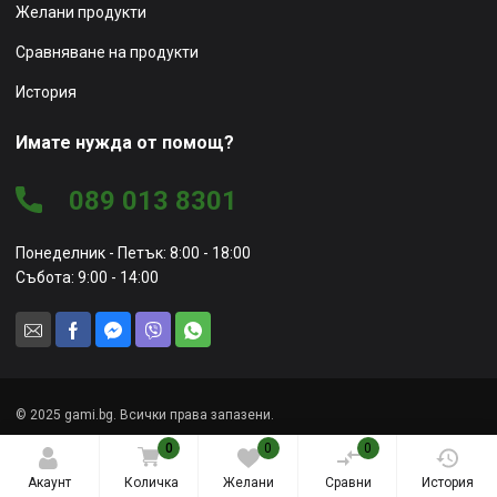
Желани продукти
Сравняване на продукти
История
Имате нужда от помощ?
089 013 8301
Понеделник - Петък: 8:00 - 18:00
Събота: 9:00 - 14:00
© 2025 gami.bg. Всички права запазени.
0
0
0
Уеб сайт от
Marketing Vision
Акаунт
Количка
Желани
Сравни
История