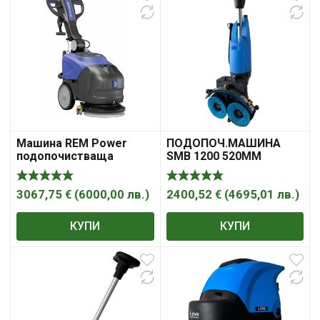
Машина REM Power
ПОДОПОЧ.МАШИНА
подопочистваща
SMB 1200 520MM
еднодискова
1200M2/Ч С БАТ REM
акумулаторна с 1
POWER
батерия и зарядно, 200
3067,75
€
(
6000,00
лв.
)
2400,52
€
(
4695,01
лв.
)
W, 140 об./мин, 355 мм,
SMB 1350/450
КУПИ
КУПИ