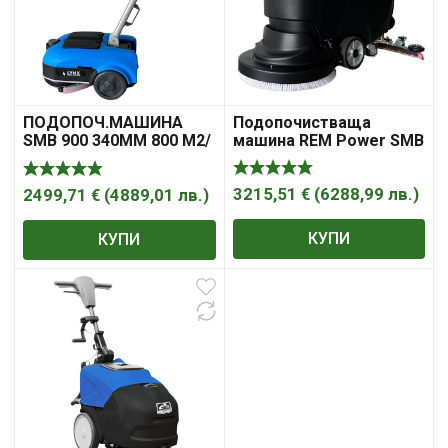
Подопочистваща
ПОДОПОЧ.МАШИНА
машина REM Power SMB
SMB 900 340MM 800 M2/
2300 830
Ч С БАТ REM POWER
3215,51
€
(
6288,99
лв.
)
2499,71
€
(
4889,01
лв.
)
КУПИ
КУПИ